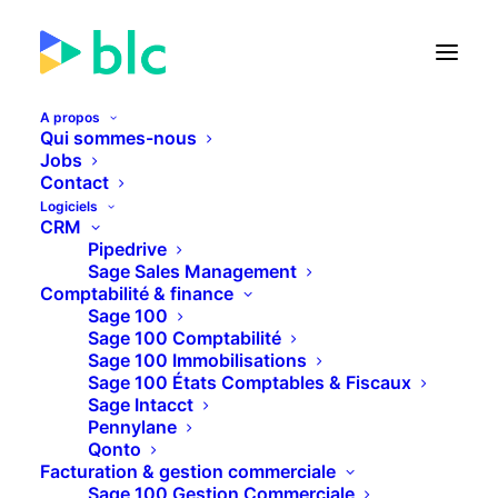
A propos
Qui sommes-nous
Jobs
Contact
🚀 Lancement de la Facture
Logiciels
électronique dans...
CRM
Pipedrive
Sage Sales Management
22
12
43
05
JOURS
HEURES
MINUTES
SECONDES
Comptabilité & finance
Sage 100
Sage 100 Comptabilité
Sage 100 Immobilisations
PLUS D'INFOS
Sage 100 États Comptables & Fiscaux
Sage Intacct
Pennylane
Qonto
Facturation & gestion commerciale
Sage 100 Gestion Commerciale