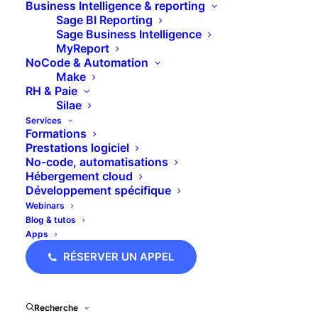
Business Intelligence & reporting
Sage BI Reporting
Dynamisez votre activité avec nos logiciels
Sage Business Intelligence
MyReport
de CRM, comptabilité, facturation,
NoCode & Automation
trésorerie et reporting : Sage, Pipedrive,
Make
RH & Paie
Pennylane, Agicap et bien d’autres. Nous
Silae
vous accompagnons avec des modules sur-
Services
Formations
mesure, du support, des tutoriels et des
Prestations logiciel
No-code, automatisations
formations.
Hébergement cloud
Développement spécifique
Webinars
UN PROJET ?
Blog & tutos
Apps
RÉSERVER UN APPEL
Recherche