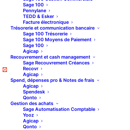
Sage 100
Pennylane
TEDD & Esker
Facture électronique
Trésorerie et communication bancaire
Sage 100 Trésorerie
Sage 100 Moyens de Paiement
Sage 100
Agicap
Recouvrement et cash management
Sage Recouvrement Créances
Recovr
Agicap
Spend, dépenses pro & Notes de frais
BLC optimise la
Agicap
Spendesk
gestion
Qonto
Gestion des achats
pour booster votre
Sage Automatisation Comptable
Yooz
entreprise
Agicap
Qonto