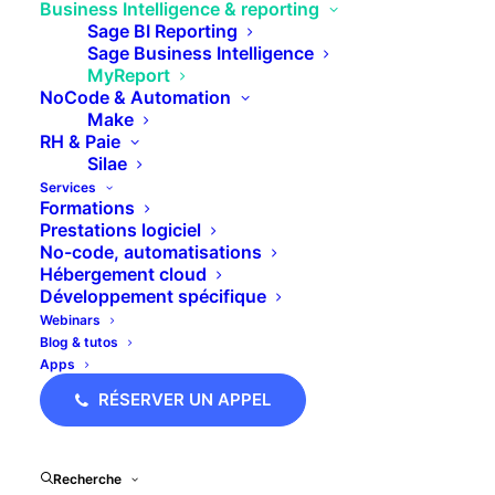
Business Intelligence & reporting
de décision et le suivi de KPI pertinents.
Sage BI Reporting
Sage Business Intelligence
MyReport
NoCode & Automation
EN SAVOIR PLUS
Make
RH & Paie
Silae
Services
Formations
Prestations logiciel
No-code, automatisations
Hébergement cloud
Développement spécifique
Webinars
Blog & tutos
Apps
RÉSERVER UN APPEL
Recherche