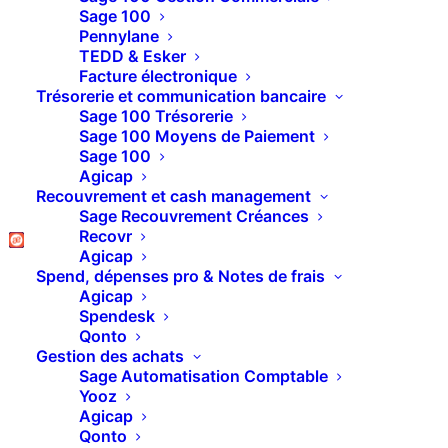
Sage 100
MyReport : Votre outil
Pennylane
TEDD & Esker
de Business
Facture électronique
Trésorerie et communication bancaire
Sage 100 Trésorerie
Intelligence et
Sage 100 Moyens de Paiement
Sage 100
Reporting
Agicap
Recouvrement et cash management
Sage Recouvrement Créances
Recovr
MyReport est la solution n°1 en France pour
Agicap
piloter votre activité grâce à l’analyse des
Spend, dépenses pro & Notes de frais
Agicap
données. Elle centralise et automatise votre
Spendesk
reporting en créant des tableaux de bord
Qonto
Gestion des achats
dynamiques à partir de sources variées
Sage Automatisation Comptable
Yooz
(ERP, CRM, Excel, bases de données…).
Agicap
Ainsi, vous gagnez du temps pour la prise
Qonto