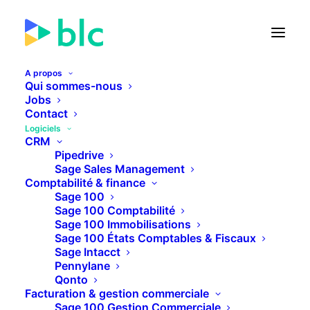
A propos
Qui sommes-nous
Jobs
Contact
🚀 Lancement de la Facture
Logiciels
électronique dans...
CRM
Pipedrive
Sage Sales Management
22
13
33
39
JOURS
HEURES
MINUTES
SECONDES
Comptabilité & finance
Sage 100
Sage 100 Comptabilité
Sage 100 Immobilisations
PLUS D'INFOS
Sage 100 États Comptables & Fiscaux
Sage Intacct
Pennylane
Qonto
Facturation & gestion commerciale
Sage 100 Gestion Commerciale