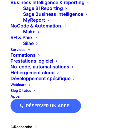
Business Intelligence & reporting
d’automatisation que les outils manuels ou
Sage BI Reporting
Excel.
Sage Business Intelligence
MyReport
NoCode & Automation
Make
ESSAI GRATUIT
RH & Paie
Silae
Services
Formations
Prestations logiciel
No-code, automatisations
Hébergement cloud
Développement spécifique
Webinars
Blog & tutos
Apps
RÉSERVER UN APPEL
Recherche