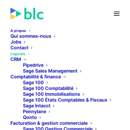
A propos
Qui sommes-nous
Jobs
Contact
🚀 Lancement de la Facture
Logiciels
électronique dans...
CRM
Pipedrive
Sage Sales Management
24
02
44
54
JOURS
HEURES
MINUTES
SECONDES
Comptabilité & finance
Sage 100
Sage 100 Comptabilité
Sage 100 Immobilisations
PLUS D'INFOS
Sage 100 États Comptables & Fiscaux
Sage Intacct
Pennylane
Qonto
Facturation & gestion commerciale
Sage 100 Gestion Commerciale