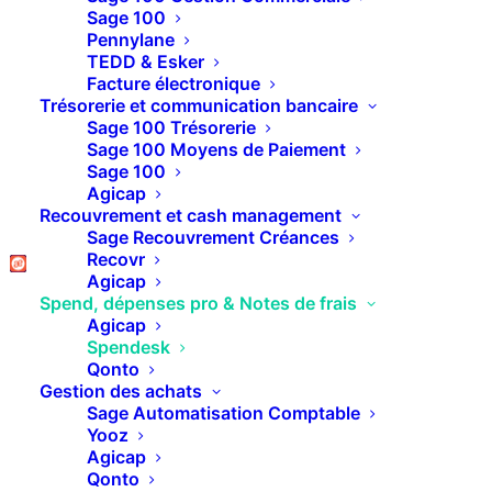
Sage 100
Spendesk – la solution
Pennylane
TEDD & Esker
tout-en-un pour gérer
Facture électronique
Trésorerie et communication bancaire
Sage 100 Trésorerie
vos dépenses
Sage 100 Moyens de Paiement
Sage 100
professionnelles
Agicap
Recouvrement et cash management
Sage Recouvrement Créances
Recovr
Spendesk est une plateforme SaaS (cloud)
Agicap
qui centralise la gestion des dépenses
Spend, dépenses pro & Notes de frais
Agicap
professionnelles sur une interface unique :
Spendesk
factures, notes de frais, paiements par
Qonto
Gestion des achats
carte, etc. Adaptée aux TPE, PME et
Sage Automatisation Comptable
Yooz
startups, elle simplifie le suivi quotidien et
Agicap
offre plus de contrôle, de visibilité et
Qonto