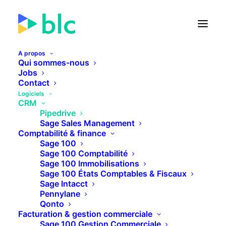
A propos
Qui sommes-nous
Jobs
Contact
🚀 Lancement de la Facture
Logiciels
électronique dans...
CRM
Pipedrive
Sage Sales Management
23
05
57
30
JOURS
HEURES
MINUTES
SECONDES
Comptabilité & finance
Sage 100
Sage 100 Comptabilité
Sage 100 Immobilisations
PLUS D'INFOS
Sage 100 États Comptables & Fiscaux
Sage Intacct
Pennylane
Qonto
Facturation & gestion commerciale
Sage 100 Gestion Commerciale