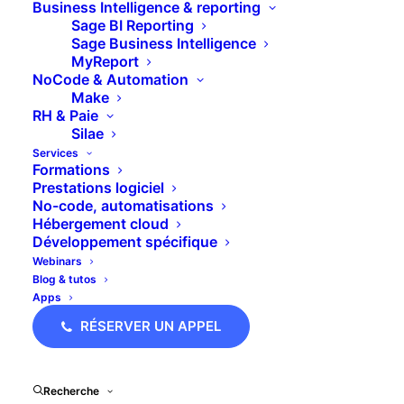
Business Intelligence & reporting
Sage BI Reporting
Sage Business Intelligence
Pipedrive est un CRM SaaS qui améliore la
MyReport
NoCode & Automation
gestion de la relation client et booste
Make
RH & Paie
l’activité commerciale. Initialement conçu
Silae
pour les TPE/PME, il présente un pipeline de
Services
Formations
vente visuel facilitant le suivi des prospects
Prestations logiciel
et la conversion des opportunités. Son
No-code, automatisations
Hébergement cloud
interface intuitive permet une prise en main
Développement spécifique
rapide sans nécessiter de compétences
Webinars
Blog & tutos
techniques poussées.
Apps
RÉSERVER UN APPEL
30 JOURS GRATUIT
Recherche