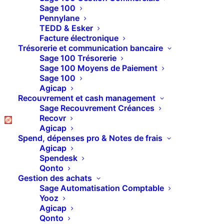
Sage 100
Pennylane
TEDD & Esker
Facture électronique
Trésorerie et communication bancaire
Sage 100 Trésorerie
Sage 100 Moyens de Paiement
Sage 100
Agicap
Recouvrement et cash management
Sage Recouvrement Créances
Recovr
Agicap
Spend, dépenses pro & Notes de frais
Agicap
Pipedrive : Le CRM
Spendesk
Qonto
pour optimiser votre
Gestion des achats
Sage Automatisation Comptable
gestion de la relation
Yooz
Agicap
client
Qonto