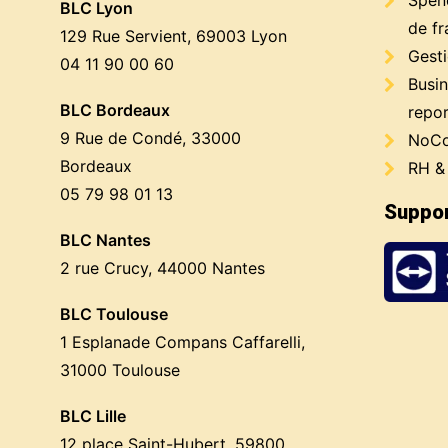
Spen
BLC Lyon
de fr
129 Rue Servient, 69003 Lyon
Gest
04 11 90 00 60
Busin
BLC Bordeaux
repor
9 Rue de Condé, 33000
NoCo
Bordeaux
RH &
05 79 98 01 13
Suppor
BLC Nantes
2 rue Crucy, 44000 Nantes
BLC Toulouse
1 Esplanade Compans Caffarelli,
31000 Toulouse
BLC Lille
12 place Saint-Hubert, 59800