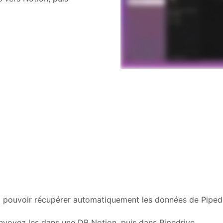
ez pouvoir récupérer automatiquement les données de Piped
nvoyez les dans une DB Notion, puis dans Pipedrive