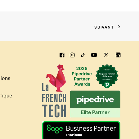
SUIVANT
tions
fique