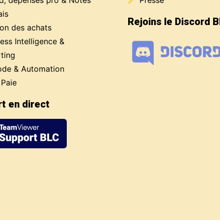
d, dépenses pro & Notes
Presse
ais
Rejoins le Discord 
ion des achats
ess Intelligence &
ting
de & Automation
 Paie
t en direct