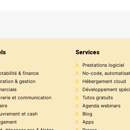
els
Services
Prestations logiciel
abilité & finance
No-code, automatisa
ration & gestion
Hébergement cloud
erciale
Développement spéci
orerie et communication
Tutos gratuits
aire
Agenda webinars
uvrement et cash
Blog
gement
Apps