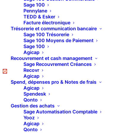
entre eux ou d’ajouter des fonctionnalités
Sage 100
Pennylane
sur mesure, nos développements
TEDD & Esker
permettent à nos clients d’aller encore plus
Facture électronique
Trésorerie et communication bancaire
loin dans l’utilisation de leurs outils de
Sage 100 Trésorerie
gestion.
Sage 100 Moyens de Paiement
Sage 100
Agicap
Recouvrement et cash management
BESOIN D'UN DÉVELOPPEMENT SUR 
Sage Recouvrement Créances
MESURE ?
Recovr
Agicap
Spend, dépenses pro & Notes de frais
Agicap
Spendesk
Catégories
Qonto
Gestion des achats
Sage Automatisation Comptable
Yooz
Sage 100 Gestion Commerciale
Agicap
Sage 100 Comptabilité
Qonto