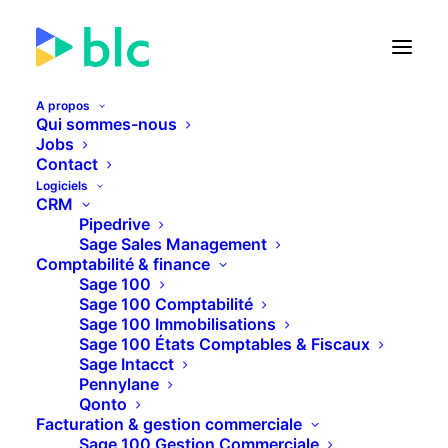
A propos
Qui sommes-nous
Jobs
Contact
Apps, Modules &
Logiciels
CRM
Connecteurs
Pipedrive
Sage Sales Management
Comptabilité & finance
Sage 100
Chez BLC, nous développons également
Sage 100 Comptabilité
Sage 100 Immobilisations
des Apps, Modules et Connecteurs conçus
Sage 100 États Comptables & Fiscaux
pour enrichir les solutions de nos
Sage Intacct
Pennylane
partenaires. Qu’il s’agisse d’automatiser des
Qonto
Facturation & gestion commerciale
processus, de connecter plusieurs logiciels
Sage 100 Gestion Commerciale