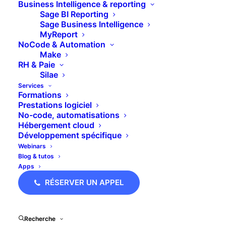
Business Intelligence & reporting
Sage 100 Modules
Sage BI Reporting
Pennylane
Sage Business Intelligence
MyReport
Pipedrive
NoCode & Automation
Make
Yooz
RH & Paie
Silae
Services
Formations
Prestations logiciel
No-code, automatisations
Hébergement cloud
Développement spécifique
Webinars
Blog & tutos
SAGE GESTION COMMERCIALE
Apps
RÉSERVER UN APPEL
Recherche