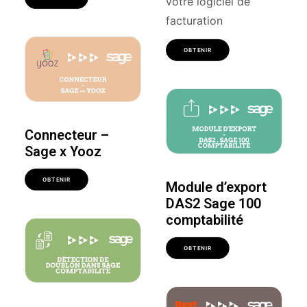
votre logiciel de
facturation
OBTENIR
Connecteur –
Sage x Yooz
OBTENIR
Module d’export
DAS2 Sage 100
comptabilité
OBTENIR