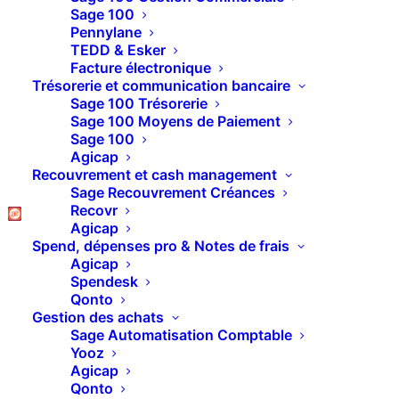
Pipedrive.
Sage 100
Pennylane
Ce qui vous permettra de centraliser l’intégralité
TEDD & Esker
des données saisies dans Typeform directement
Facture électronique
Trésorerie et communication bancaire
dans votre CRM.
Sage 100 Trésorerie
Sage 100 Moyens de Paiement
Sage 100
Agicap
EN SAVOIR PLUS
Recouvrement et cash management
Sage Recouvrement Créances
Recovr
Agicap
Spend, dépenses pro & Notes de frais
Agicap
Spendesk
Qonto
Gestion des achats
Sage Automatisation Comptable
Yooz
Agicap
Qonto