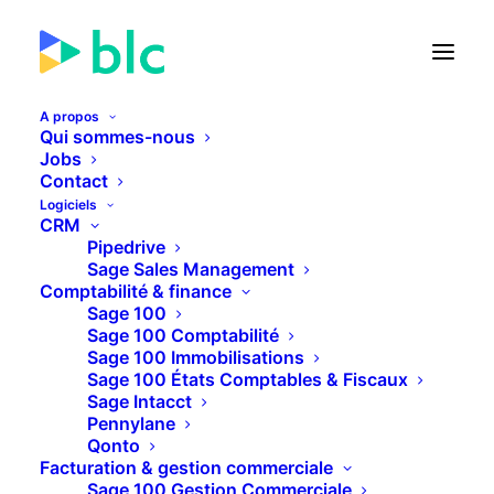
A propos
Qui sommes-nous
Connecteur Typeform
Jobs
Contact
Pipedrive
Logiciels
CRM
Pipedrive
Sage Sales Management
De nos jours, Typeform est un outil que tout le
Comptabilité & finance
Sage 100
monde où presque utilise (pour des prises de
Sage 100 Comptabilité
contacts, de rendez-vous, demande de devis, …).
Sage 100 Immobilisations
Sage 100 États Comptables & Fiscaux
Sage Intacct
Nous avons donc connecté cet outil à Pipedrive
Pennylane
afin que chaque complétion d’un formulaire
Qonto
viennent créer un contact et une affaire dans
Facturation & gestion commerciale
Sage 100 Gestion Commerciale