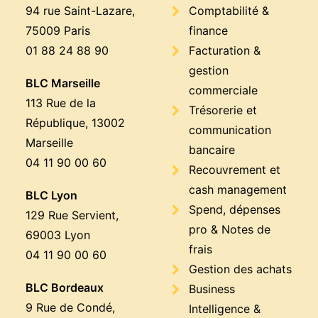
94 rue Saint-Lazare,
Comptabilité &
75009 Paris
finance
01 88 24 88 90
Facturation &
gestion
BLC Marseille
commerciale
113 Rue de la
Trésorerie et
République, 13002
communication
Marseille
bancaire
04 11 90 00 60
Recouvrement et
cash management
BLC Lyon
Spend, dépenses
129 Rue Servient,
pro & Notes de
69003 Lyon
frais
04 11 90 00 60
Gestion des achats
BLC Bordeaux
Business
9 Rue de Condé,
Intelligence &