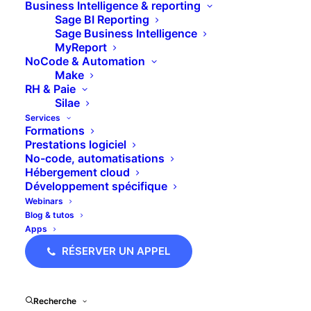
Business Intelligence & reporting
Sage BI Reporting
Sage Business Intelligence
MyReport
NoCode & Automation
Make
RH & Paie
Silae
Services
Formations
Prestations logiciel
No-code, automatisations
Hébergement cloud
Le mardi 22 septembre 2026, Pennylane
Développement spécifique
organise DafTech, l’événement dédié aux
Webinars
Blog & tutos
DAF, directions financières, directions
Apps
comptables et dirigeants de PME qui veulent
RÉSERVER UN APPEL
prendre de l’avance sur les grands enjeux
finance, tech et transformation digitale.
Recherche