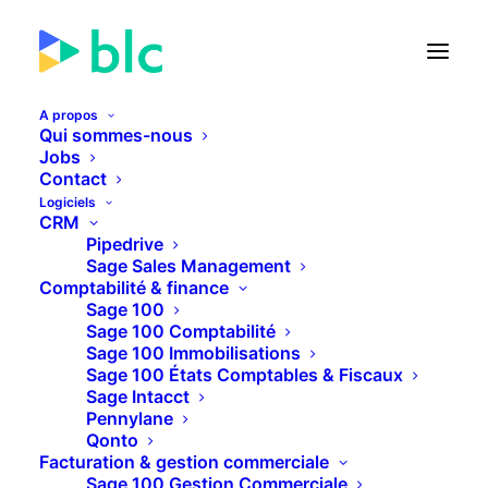
A propos
Qui sommes-nous
Jobs
Contact
🚀 Lancement de la Facture
Logiciels
électronique dans...
CRM
Pipedrive
Sage Sales Management
23
17
15
31
JOURS
HEURES
MINUTES
SECONDES
Comptabilité & finance
Sage 100
Sage 100 Comptabilité
Sage 100 Immobilisations
PLUS D'INFOS
Sage 100 États Comptables & Fiscaux
Sage Intacct
Pennylane
Qonto
Facturation & gestion commerciale
Sage 100 Gestion Commerciale