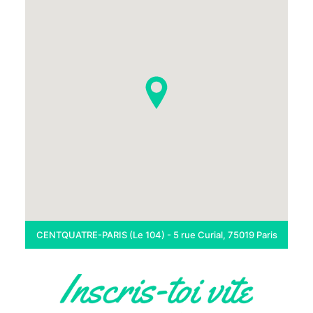
CENTQUATRE-PARIS (Le 104) - 5 rue Curial, 75019 Paris