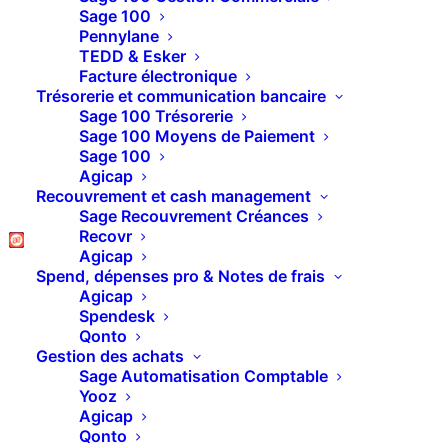
Sage 100
DafTech
Pennylane
TEDD & Esker
Facture électronique
L'événement de référence dédié
Trésorerie et communication bancaire
Sage 100 Trésorerie
aux directions financières
Sage 100 Moyens de Paiement
Sage 100
MARDI 22 SEPTEMBRE 2026
Agicap
Recouvrement et cash management
de 9h à 20h
Sage Recouvrement Créances
Recovr
CENTQUATRE-PARIS (Le 104) - 5 rue
Agicap
Curial, 75019 Paris
Spend, dépenses pro & Notes de frais
Agicap
Spendesk
Qonto
Gestion des achats
Sage Automatisation Comptable
Yooz
Agicap
Qonto