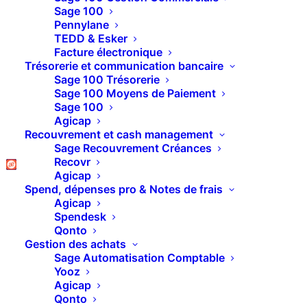
Transformation Digitale – CDI – Paris
Sage 100
Pennylane
Devenez SDR / Business Developer chez BLC :
TEDD & Esker
vous accompagnez les PME…
Facture électronique
Trésorerie et communication bancaire
Sage 100 Trésorerie
Sage 100 Moyens de Paiement
Consultant(e) Pennylane – CDI – Paris
Sage 100
Rejoignez BLC en tant que consultant(e)
Agicap
Recouvrement et cash management
Pennylane : vous accompagnez…
Sage Recouvrement Créances
Recovr
Agicap
Chef de Projet Technique Logiciel – CDI – Paris
Spend, dépenses pro & Notes de frais
Agicap
Rejoignez BLC en tant que Chef de Projet
Spendesk
Technique Logiciel et…
Qonto
Gestion des achats
Sage Automatisation Comptable
Yooz
Consultant(e) Support – CDI – Paris
Agicap
Vous rejoignez une équipe dynamique au cœur
Qonto