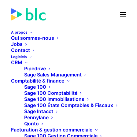
A propos
Qui sommes-nous
Nos offres d’emploi
Jobs
Contact
Logiciels
CRM
Pipedrive
RETOUR
Sage Sales Management
Comptabilité & finance
Sage 100
Sage 100 Comptabilité
Consultant(e) Sage Intacct – CDI – Paris
Sage 100 Immobilisations
Devenez Consultant(e) Sage Intacct chez BLC :
Sage 100 États Comptables & Fiscaux
Sage Intacct
vous accompagnez nos…
Pennylane
Qonto
Facturation & gestion commerciale
SDR / Business Developer – Finance &
Sage 100 Gestion Commerciale