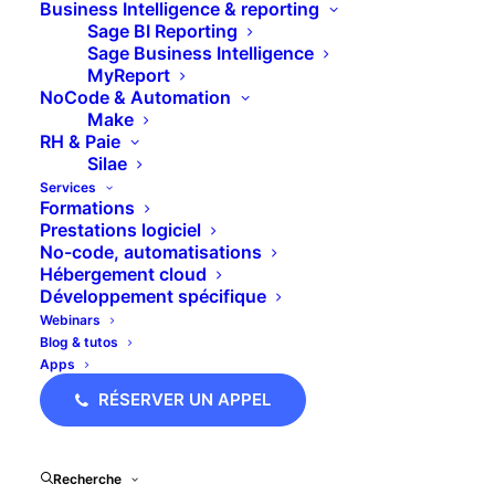
Business Intelligence & reporting
de la transformation…
Sage BI Reporting
Sage Business Intelligence
MyReport
Consultant(e) Sage 100 – CDI – Paris
NoCode & Automation
Make
Devenez Consultant(e) Sage 100 chez BLC : vous
RH & Paie
accompagnez nos…
Silae
Services
Formations
Prestations logiciel
No-code, automatisations
Hébergement cloud
Développement spécifique
Webinars
Blog & tutos
Apps
RÉSERVER UN APPEL
Recherche