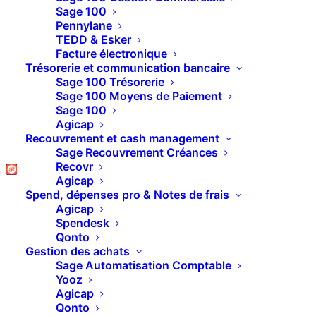
Sage 100
Pennylane
TEDD & Esker
Laissez-nous vos
Facture électronique
Trésorerie et communication bancaire
coordonnées
Sage 100 Trésorerie
Sage 100 Moyens de Paiement
Sage 100
Agicap
Un projet de déploiement d’un
Recouvrement et cash management
Sage Recouvrement Créances
logiciel ?
Recovr
Une question sur les fonctionnalités
Agicap
Spend, dépenses pro & Notes de frais
?
Agicap
Spendesk
Voir une démo en live ?
Qonto
Gestion des achats
Sage Automatisation Comptable
N’hésitez pas, on est disponible
Yooz
pour parler de tout ça
Agicap
Qonto