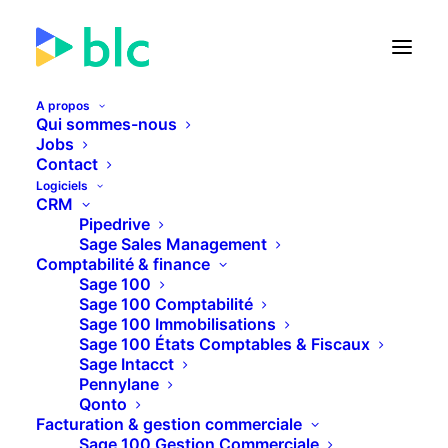
A propos
Qui sommes-nous
Jobs
Contact
🚀 Lancement de la Facture
Logiciels
électronique dans...
CRM
Pipedrive
Sage Sales Management
24
00
38
11
JOURS
HEURES
MINUTES
SECONDES
Comptabilité & finance
Sage 100
Sage 100 Comptabilité
Sage 100 Immobilisations
PLUS D'INFOS
Sage 100 États Comptables & Fiscaux
Sage Intacct
Pennylane
Qonto
Facturation & gestion commerciale
Sage 100 Gestion Commerciale