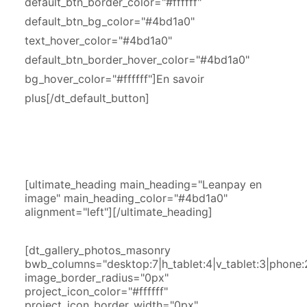
default_btn_border_color="#ffffff"
default_btn_bg_color="#4bd1a0"
text_hover_color="#4bd1a0"
default_btn_border_hover_color="#4bd1a0"
bg_hover_color="#ffffff"]En savoir
plus[/dt_default_button]
[ultimate_heading main_heading="Leanpay en
image" main_heading_color="#4bd1a0"
alignment="left"][/ultimate_heading]
[dt_gallery_photos_masonry
bwb_columns="desktop:7|h_tablet:4|v_tablet:3|phone:
image_border_radius="0px"
project_icon_color="#ffffff"
project_icon_border_width="0px"