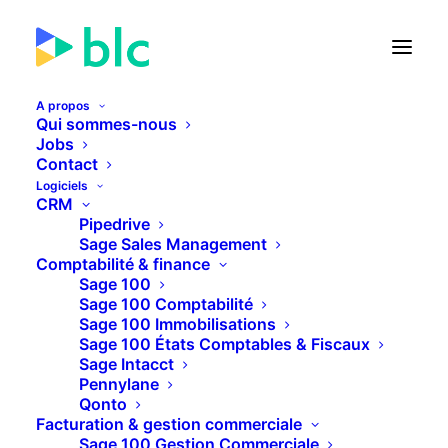
A propos
Qui sommes-nous
Jobs
Contact
🚀 Lancement de la Facture
Logiciels
électronique dans...
CRM
Pipedrive
Sage Sales Management
21
16
49
51
JOURS
HEURES
MINUTES
SECONDES
Comptabilité & finance
Sage 100
Sage 100 Comptabilité
Sage 100 Immobilisations
PLUS D'INFOS
Sage 100 États Comptables & Fiscaux
Sage Intacct
Pennylane
Qonto
Facturation & gestion commerciale
Sage 100 Gestion Commerciale