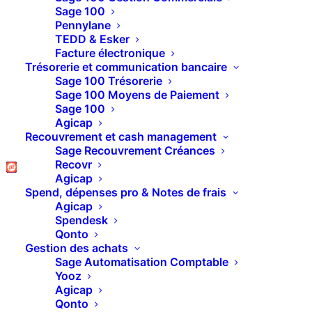
Sage 100
Pennylane
TEDD & Esker
[ultimate_heading main_heading="Expert
Facture électronique
Leanpay, on optimise les relances des PME"
Trésorerie et communication bancaire
heading_tag="h1" main_heading_color="#4bd1a0"
Sage 100 Trésorerie
alignment="left" main_heading_margin="margin-
Sage 100 Moyens de Paiement
bottom:10px;"
Sage 100
main_heading_font_size="desktop:50px;tablet:46px;ta
Agicap
[/ultimate_heading][ultimate_heading
Recouvrement et cash management
main_heading_color="#050c33"
Sage Recouvrement Créances
sub_heading_color="#050c33" alignment="left"
Recovr
main_heading_margin="margin-bottom:10px;"
Agicap
sub_heading_font_size="desktop:20px;"
Spend, dépenses pro & Notes de frais
sub_heading_line_height="desktop:30px;"]
Agicap
Spendesk
Qonto
Ateliers conseil
Gestion des achats
Rapport d'analyse
Sage Automatisation Comptable
Mise en place des solutions
Yooz
Agicap
Formations
Qonto