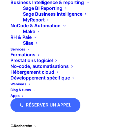
Accompagnement au quotidien
Business Intelligence & reporting
Sage BI Reporting
Sage Business Intelligence
[/ultimate_heading]
MyReport
NoCode & Automation
Make
[dt_default_button
RH & Paie
link="url:https%3A%2F%2Fwebforms.pipedrive.com
Silae
size="custom" btn_width="btn_fixed_width"
Services
custom_btn_width="200" button_padding="14px
Formations
18px 14px 18px" border_width="1px"
Prestations logiciel
border_radius="50px" text_color="#ffffff"
No-code, automatisations
default_btn_border_color="#ffffff"
Hébergement cloud
default_btn_bg_color="#4bd1a0"
Développement spécifique
text_hover_color="#4bd1a0"
Webinars
default_btn_border_hover_color="#4bd1a0"
Blog & tutos
bg_hover_color="#ffffff"]En savoir
Apps
plus[/dt_default_button]
RÉSERVER UN APPEL
Recherche