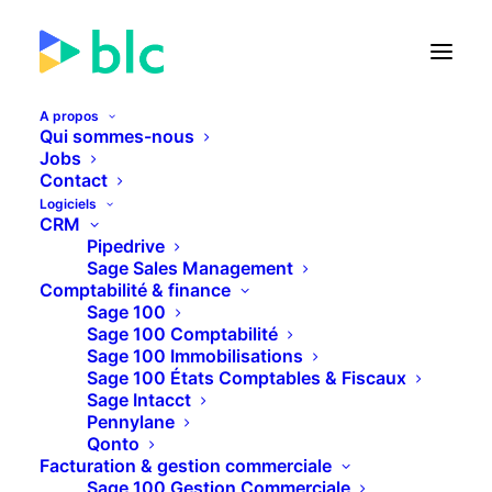
A propos
Qui sommes-nous
Jobs
Contact
🚀 Lancement de la Facture
Logiciels
électronique dans...
CRM
Pipedrive
Sage Sales Management
25
09
33
54
JOURS
HEURES
MINUTES
SECONDES
Comptabilité & finance
Sage 100
Sage 100 Comptabilité
Sage 100 Immobilisations
PLUS D'INFOS
Sage 100 États Comptables & Fiscaux
Sage Intacct
Pennylane
Qonto
Facturation & gestion commerciale
Sage 100 Gestion Commerciale