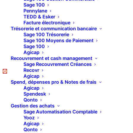
3 raisons d’utiliser un
Sage 100
Pennylane
logiciel en mode SaaS
TEDD & Esker
Facture électronique
Trésorerie et communication bancaire
Sage 100 Trésorerie
On entend beaucoup ce terme en ce moment :
Sage 100 Moyens de Paiement
Logiciel en mode Saas
!
Sage 100
Agicap
Des fois on sait pas vraiment ce que c’est, ni à
Recouvrement et cash management
quoi ça sert.
Sage Recouvrement Créances
Avant de commencer, il est important de préciser
Recovr
Agicap
que ça n’a rien à voir avec la collection de livres
Spend, dépenses pro & Notes de frais
sulfureux SAS!
Agicap
Spendesk
Mais alors qu’est ce que c’est le mode SaaS et
Qonto
Gestion des achats
quels avantages on peut en tirer.
Sage Automatisation Comptable
C’est ce qu’on va voir ensemble dans cet article.
Yooz
Agicap
Qonto