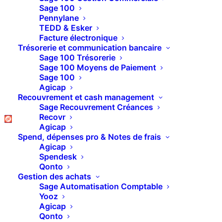
#9 MyReport Builder
Sage 100
Pennylane
BE – Comment créer
TEDD & Esker
Facture électronique
un filtre zone ?
Trésorerie et communication bancaire
Sage 100 Trésorerie
Sage 100 Moyens de Paiement
Sage 100
Agicap
Recouvrement et cash management
Sage Recouvrement Créances
Recovr
Agicap
Spend, dépenses pro & Notes de frais
Agicap
Spendesk
Qonto
Gestion des achats
Sage Automatisation Comptable
Yooz
Agicap
Qonto