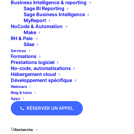
Business Intelligence & reporting
Comment créer un
Sage BI Reporting
Sage Business Intelligence
filtre zone dans
MyReport
NoCode & Automation
MyReport Builder BE ?
Make
RH & Paie
Silae
Services
Formations
Prestations logiciel
Un filtre zone
permet à l’utilisateur de choisir la
No-code, automatisations
valeur du filtre directement dans une cellule
Hébergement cloud
Développement spécifique
nommée d’Excel.
Webinars
Blog & tutos
Dans cette formation vidéo, je vous explique
Apps
comment utiliser un filtre zone dans votre logiciel
RÉSERVER UN APPEL
décisionnel,
MyReport Builder BE
!
Bonne formation
Recherche