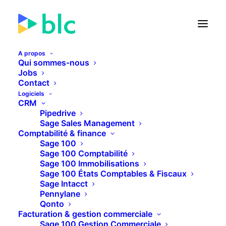
A propos
Qui sommes-nous
Jobs
Contact
🚀 Lancement de la Facture
Logiciels
électronique dans...
CRM
Pipedrive
Sage Sales Management
22
12
49
23
JOURS
HEURES
MINUTES
SECONDES
Comptabilité & finance
Sage 100
Sage 100 Comptabilité
Sage 100 Immobilisations
PLUS D'INFOS
Sage 100 États Comptables & Fiscaux
Sage Intacct
Pennylane
Qonto
Facturation & gestion commerciale
Sage 100 Gestion Commerciale