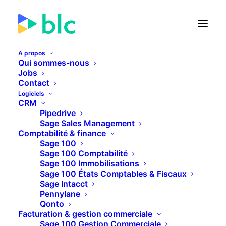
A propos
Qui sommes-nous
Jobs
Contact
🚀 Lancement de la Facture
Logiciels
électronique dans...
CRM
Pipedrive
Sage Sales Management
22
22
27
31
JOURS
HEURES
MINUTES
SECONDES
Comptabilité & finance
Sage 100
Sage 100 Comptabilité
Sage 100 Immobilisations
PLUS D'INFOS
Sage 100 États Comptables & Fiscaux
Sage Intacct
Pennylane
Qonto
Facturation & gestion commerciale
Sage 100 Gestion Commerciale