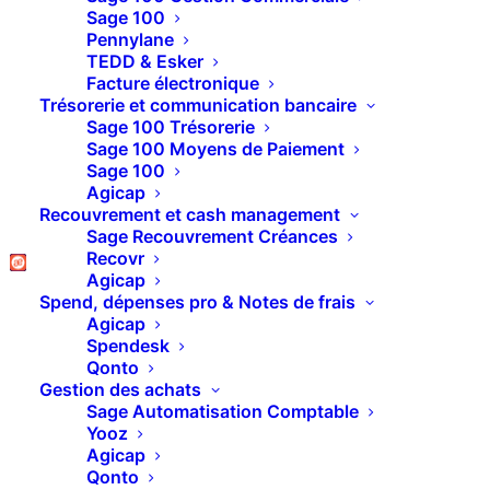
Bien gérer son
Sage 100
Pennylane
entreprise : Les
TEDD & Esker
Facture électronique
tableaux financiers
Trésorerie et communication bancaire
Sage 100 Trésorerie
(1/3) Le BFR
Sage 100 Moyens de Paiement
Sage 100
Agicap
Recouvrement et cash management
Le sujet est vaste et ne se résume pas
Sage Recouvrement Créances
uniquement aux tableaux de suivi financier,
Recovr
Agicap
encore heureux.
Spend, dépenses pro & Notes de frais
Agicap
Spendesk
Qonto
Gestion des achats
Sage Automatisation Comptable
Yooz
Agicap
Qonto