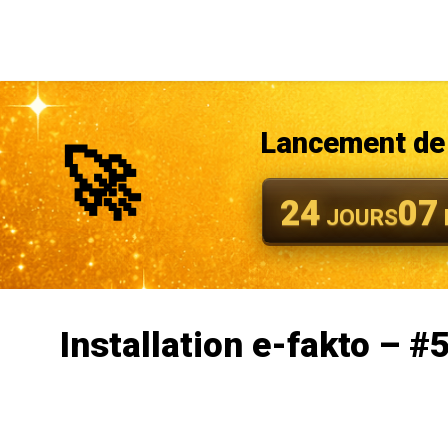
Lancement de 
🚀
24
07
JOURS
Installation e-fakto – #5