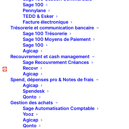
Relances clients sur
Sage 100
Pennylane
Sage : pensez à inclure
TEDD & Esker
Facture électronique
les avoirs non échus !
Trésorerie et communication bancaire
Sage 100 Trésorerie
Sage 100 Moyens de Paiement
Sage 100
Agicap
Recouvrement et cash management
Sage Recouvrement Créances
Recovr
Agicap
Spend, dépenses pro & Notes de frais
Agicap
Spendesk
Qonto
Gestion des achats
Sage Automatisation Comptable
Yooz
Agicap
DÉCOUVRIR SAGE RECOUVREMENT 
Qonto
CRÉANCES (SRC)