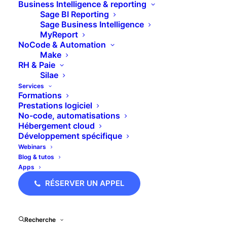
Business Intelligence & reporting
Sage BI Reporting
Sage Business Intelligence
MyReport
Une fonctionnalité trop
NoCode & Automation
Make
souvent ignorée
RH & Paie
Silae
Services
Sage Recouvrement Client (SRC)
est un outil
Formations
puissant pour automatiser et structurer vos
Prestations logiciel
No-code, automatisations
relances clients.
Hébergement cloud
Mais connaissez-vous l’option
« Inclure les avoirs
Développement spécifique
non échus »
?
Webinars
Blog & tutos
Activable dans le menu
Configurer > Options
Apps
avancées
, elle permet de rendre vos courriers de
RÉSERVER UN APPEL
relance
plus complets et surtout plus justes.
Recherche