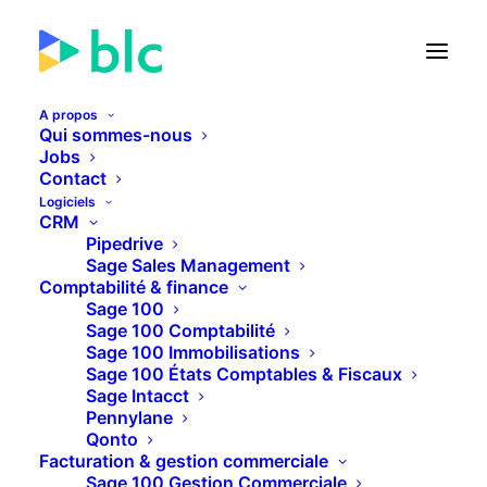
A propos
Qui sommes-nous
Jobs
Contact
🚀 Lancement de la Facture
Logiciels
électronique dans...
CRM
Pipedrive
Sage Sales Management
22
16
29
13
JOURS
HEURES
MINUTES
SECONDES
Comptabilité & finance
Sage 100
Sage 100 Comptabilité
Sage 100 Immobilisations
PLUS D'INFOS
Sage 100 États Comptables & Fiscaux
Sage Intacct
Pennylane
Qonto
Facturation & gestion commerciale
Sage 100 Gestion Commerciale