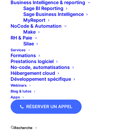
Business Intelligence & reporting
Sage BI Reporting
Sage Business Intelligence
MyReport
Replay webinar : Boostez vos ventes avec Pipedrive et
NoCode & Automation
CloudTalk, le duo gagnant pour une prospection plus
Make
efficace
RH & Paie
23 juin 2026
Silae
Services
Formations
Prestations logiciel
No-code, automatisations
Hébergement cloud
Développement spécifique
Webinars
Blog & tutos
Apps
RÉSERVER UN APPEL
Sage 100 – MAJ en version 12.20
Recherche
22 juin 2026