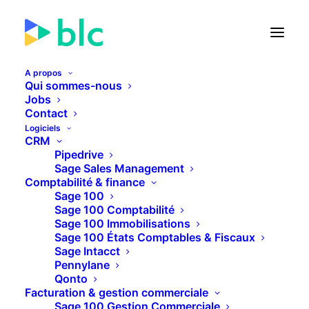
A propos
Qui sommes-nous
Jobs
Contact
🚀 Lancement de la Facture
Logiciels
électronique dans...
CRM
Pipedrive
Sage Sales Management
24
07
14
14
JOURS
HEURES
MINUTES
SECONDES
Comptabilité & finance
Sage 100
Sage 100 Comptabilité
Sage 100 Immobilisations
PLUS D'INFOS
Sage 100 États Comptables & Fiscaux
Sage Intacct
Pennylane
Qonto
Facturation & gestion commerciale
Sage 100 Gestion Commerciale