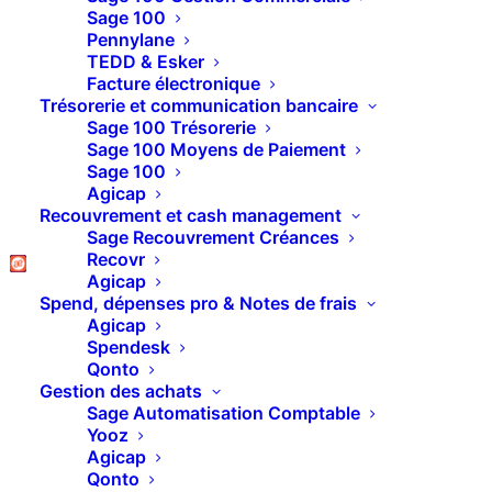
ACS – Personnaliser
Sage 100
Pennylane
les libellés des
TEDD & Esker
Facture électronique
écritures
Trésorerie et communication bancaire
Sage 100 Trésorerie
Sage 100 Moyens de Paiement
Sage 100
Agicap
Recouvrement et cash management
Sage Recouvrement Créances
Recovr
Agicap
Spend, dépenses pro & Notes de frais
Agicap
Spendesk
Qonto
Gestion des achats
Sage Automatisation Comptable
Yooz
Agicap
DÉCOUVRIR SAGE ACS
Qonto