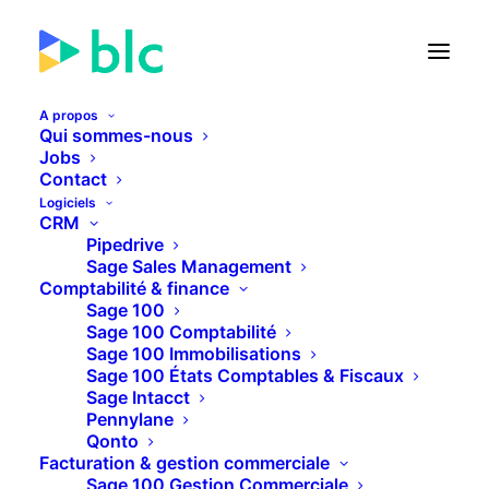
A propos
Qui sommes-nous
Jobs
Contact
🚀 Lancement de la Facture
Logiciels
électronique dans...
CRM
Pipedrive
Sage Sales Management
24
04
45
50
JOURS
HEURES
MINUTES
SECONDES
Comptabilité & finance
Sage 100
Sage 100 Comptabilité
Sage 100 Immobilisations
PLUS D'INFOS
Sage 100 États Comptables & Fiscaux
Sage Intacct
Pennylane
Qonto
Facturation & gestion commerciale
Sage 100 Gestion Commerciale