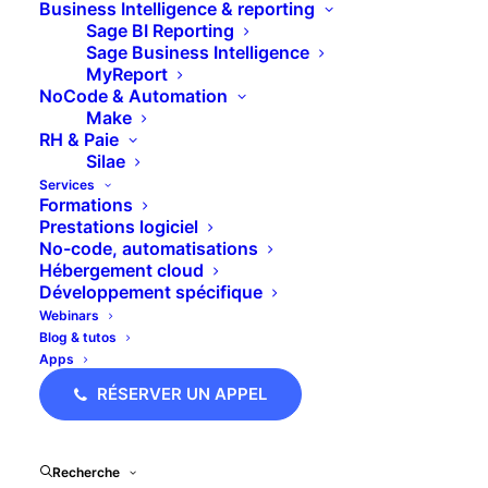
Business Intelligence & reporting
Sage BI Reporting
La clarté des écritures comptables est essentielle
Sage Business Intelligence
MyReport
pour le suivi efficace de la comptabilité,
NoCode & Automation
notamment lors des audits ou de la relecture
Make
RH & Paie
mensuelle.
Silae
Services
Dans cette vidéo, Daniel nous montre comment
Formations
personnaliser les libellés des écritures dans ACS
Prestations logiciel
No-code, automatisations
afin d’y faire figurer des informations pertinentes
Hébergement cloud
comme le nom du fournisseur, la ville ou le code
Développement spécifique
postal.
Webinars
Blog & tutos
Apps
🧭 Étapes pour
RÉSERVER UN APPEL
personnaliser les libellés
dans ACS
Recherche