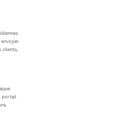
tidiennes
à envoyer
 clients,
haque
 portail
ons.