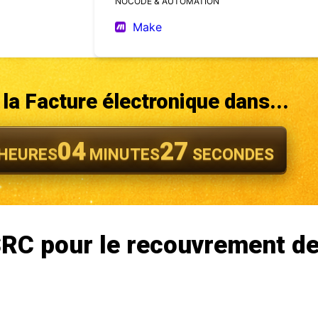
NOCODE & AUTOMATION
Make
la Facture électronique dans...
04
25
HEURES
MINUTES
SECONDES
SRC pour le recouvrement d