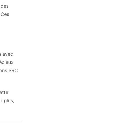
 des
. Ces
n avec
récieux
sons SRC
ette
r plus,