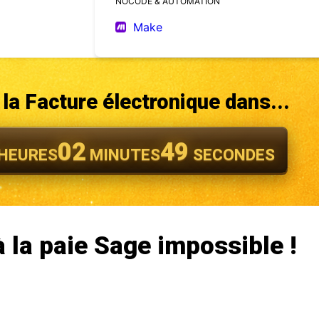
NOCODE & AUTOMATION
Make
la Facture électronique dans...
02
48
HEURES
MINUTES
SECONDES
la paie Sage impossible !