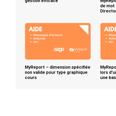
gestion efficace
MyRepo
de mot 
Directo
MyReport – dimension spécifiée
MyRepor
non valide pour type graphique
lors d’
cours
une ba