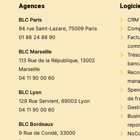
Agences
Logici
BLC Paris
CRM
94 rue Saint-Lazare, 75009 Paris
Compt
01 88 24 88 90
Factu
comm
BLC Marseille
Trés
113 Rue de la République, 13002
banc
Marseille
Reco
04 11 90 00 60
mana
Spen
BLC Lyon
de fr
129 Rue Servient, 69003 Lyon
Gest
04 11 90 00 60
Busin
BLC Bordeaux
repor
9 Rue de Condé, 33000
NoCo