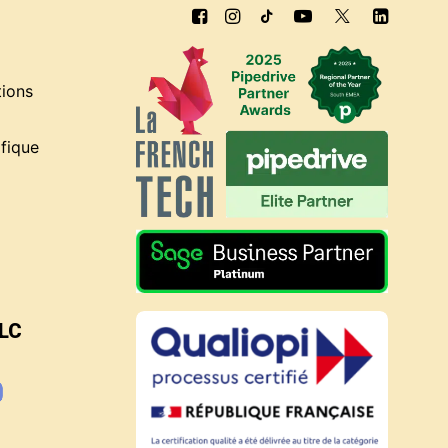
tions
fique
BLC