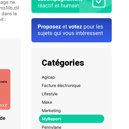
Sage ne
s1lib.dll
 dans le
t :
Catégories
Agicap
Facture électronique
Lifestyle
Make
Marketing
 de
MyReport
Pennylane