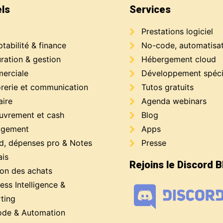
els
Services
Prestations logiciel
abilité & finance
No-code, automatisa
ration & gestion
Hébergement cloud
erciale
Développement spéci
orerie et communication
Tutos gratuits
aire
Agenda webinars
uvrement et cash
Blog
gement
Apps
d, dépenses pro & Notes
Presse
ais
Rejoins le Discord 
ion des achats
ess Intelligence &
ting
de & Automation