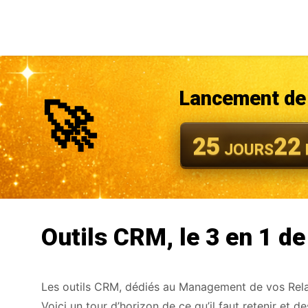
Lancement de 
🚀
25
22
JOURS
Outils CRM, le 3 en 1 de
Les outils CRM, dédiés au Management de vos Relat
Voici un tour d’horizon de ce qu’il faut retenir et 