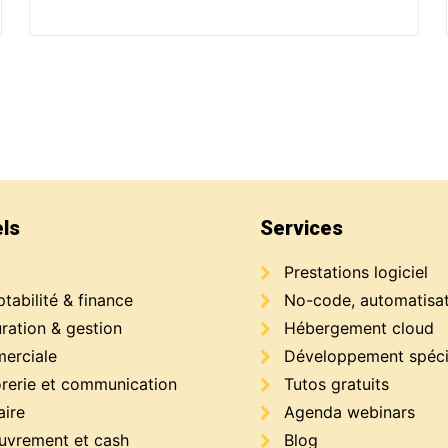
els
Services
Prestations logiciel
abilité & finance
No-code, automatisa
ration & gestion
Hébergement cloud
erciale
Développement spéci
orerie et communication
Tutos gratuits
aire
Agenda webinars
uvrement et cash
Blog