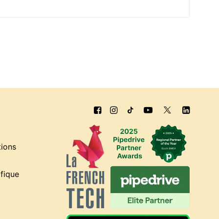
tions
fique