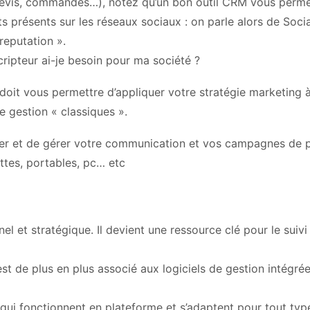
devis, commandes…), notez qu’un bon outil CRM vous perm
s présents sur les réseaux sociaux : on parle alors de Soci
reputation ».
cripteur ai-je besoin pour ma société ?
 doit vous permettre d’appliquer votre stratégie marketing 
de gestion « classiques ».
pter et de gérer votre communication et vos campagnes de
ttes, portables, pc… etc
el et stratégique. Il devient une ressource clé pour le suivi
est de plus en plus associé aux logiciels de gestion intégré
», qui fonctionnent en plateforme et s’adaptent pour tout typ