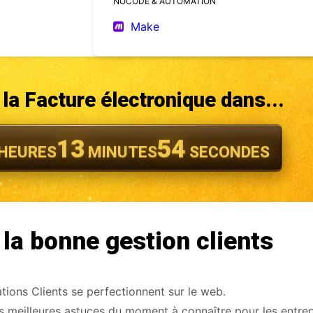
NOCODE & AUTOMATION
Make
la Facture électronique dans...
13
52
HEURES
MINUTES
SECONDES
 la bonne gestion clients
ions Clients se perfectionnent sur le web.
des meilleures astuces du moment à connaître pour les entrep