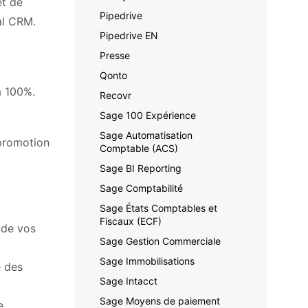
et de
Pipedrive
al CRM.
Pipedrive EN
Presse
Qonto
à 100%.
Recovr
Sage 100 Expérience
Sage Automatisation
 promotion
Comptable (ACS)
Sage BI Reporting
Sage Comptabilité
Sage États Comptables et
Fiscaux (ECF)
 de vos
Sage Gestion Commerciale
Sage Immobilisations
e des
Sage Intacct
Sage Moyens de paiement
e