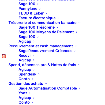
Pipedrive Smart Docs
Sage 100
Pennylane
– Automatisez vos
TEDD & Esker
Facture électronique
devis en 1 clic
Trésorerie et communication bancaire
Sage 100 Trésorerie
Sage 100 Moyens de Paiement
Sage 100
Agicap
Recouvrement et cash management
Sage Recouvrement Créances
Recovr
Agicap
Spend, dépenses pro & Notes de frais
Agicap
Spendesk
Qonto
Gestion des achats
Sage Automatisation Comptable
Yooz
BESOIN D’AIDE SUR PIPEDRIVE ?
Agicap
Qonto