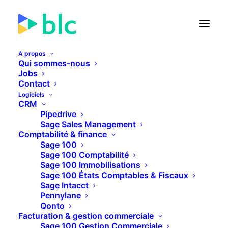
A propos
Qui sommes-nous
Jobs
Contact
🚀 Lancement de la Facture
Logiciels
électronique dans...
CRM
Pipedrive
Sage Sales Management
22
13
13
26
JOURS
HEURES
MINUTES
SECONDES
Comptabilité & finance
Sage 100
Sage 100 Comptabilité
Sage 100 Immobilisations
PLUS D'INFOS
Sage 100 États Comptables & Fiscaux
Sage Intacct
Pennylane
Qonto
Facturation & gestion commerciale
Sage 100 Gestion Commerciale