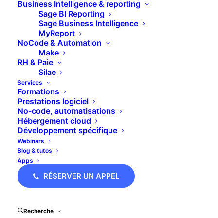
Business Intelligence & reporting
Sage BI Reporting
📄 Générer
Sage Business Intelligence
MyReport
automatiquement des
NoCode & Automation
Make
documents commerciaux
RH & Paie
Silae
Smart Docs est une fonctionnalité de Pipedrive
Services
Formations
qui permet de créer automatiquement des
Prestations logiciel
documents à partir des données déjà présentes
No-code, automatisations
Hébergement cloud
dans le CRM. Selon l’abonnement choisi, ce
Développement spécifique
module peut être inclus directement ou ajouté
Webinars
comme option complémentaire.
Blog & tutos
Apps
L’objectif est de simplifier toute la gestion
RÉSERVER UN APPEL
documentaire commerciale en automatisant la
création de devis, contrats, NDA ou encore
Recherche
documents nécessitant une signature