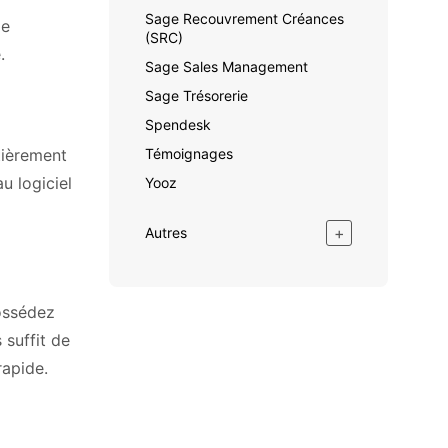
Sage Recouvrement Créances
de
(SRC)
.
Sage Sales Management
Sage Trésorerie
Spendesk
Témoignages
tièrement
u logiciel
Yooz
+
Autres
ossédez
 suffit de
rapide.