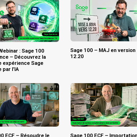
Sage 100 – MAJ en version
Webinar : Sage 100
12.20
nce – Découvrez la
e expérience Sage
 par l’IA
0 ECF – Résoudre le
Sage 100 ECF – Importatio