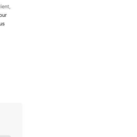
ient,
our
us