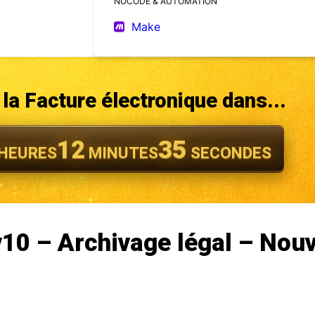
NOCODE & AUTOMATION
Make
la Facture électronique dans...
12
32
HEURES
MINUTES
SECONDES
10 – Archivage légal – Nou