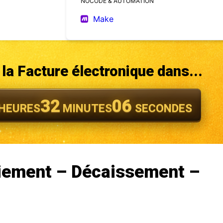
NOCODE & AUTOMATION
Make
la Facture électronique dans...
32
04
HEURES
MINUTES
SECONDES
iement – Décaissement –