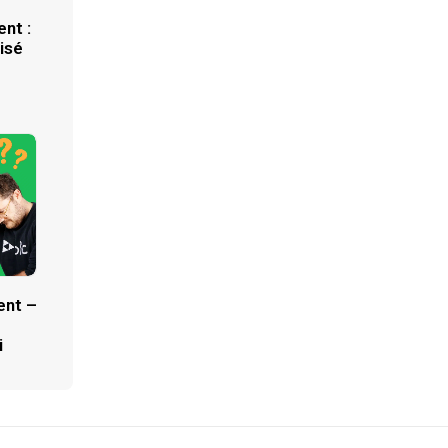
nt :
isé
ent –
i