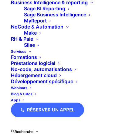
Business Intelligence & reporting
TVA devront être envoyées dans ce nouveau
Sage BI Reporting
millésime 2021-1
Sage Business Intelligence
MyReport
On ne saurait pas aussi bien en parler que Francis
NoCode & Automation
Lefebvre, du coup on préfère vous mettre un
lien
Make
RH & Paie
vers les nouveautés légales
.
Silae
Services
On va se concentrer sur Sage de notre coté 😉
Formations
Prestations logiciel
No-code, automatisations
Hébergement cloud
Développement spécifique
Comment faire la mise à
Webinars
Blog & tutos
jour TVA 2021-1 dans Sage
Apps
RÉSERVER UN APPEL
Pour respecter cette nouvelle norme dans Sage,
rien de plus simple.
Ça se fait en 2 étapes :
Recherche