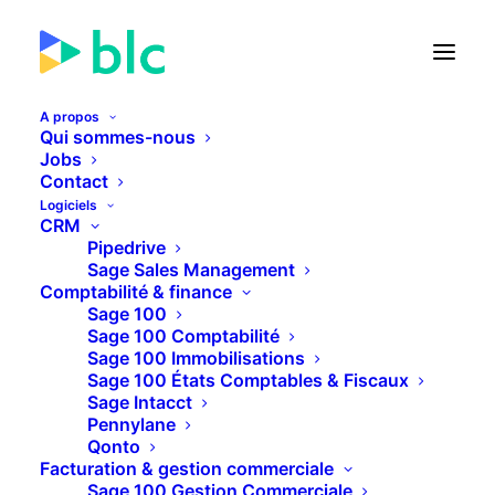
A propos
Qui sommes-nous
Jobs
Contact
🚀 Lancement de la Facture
Logiciels
électronique dans...
CRM
Pipedrive
Sage Sales Management
25
05
28
07
JOURS
HEURES
MINUTES
SECONDES
Comptabilité & finance
Sage 100
Sage 100 Comptabilité
Sage 100 Immobilisations
PLUS D'INFOS
Sage 100 États Comptables & Fiscaux
Sage Intacct
Pennylane
Qonto
Facturation & gestion commerciale
Sage 100 Gestion Commerciale