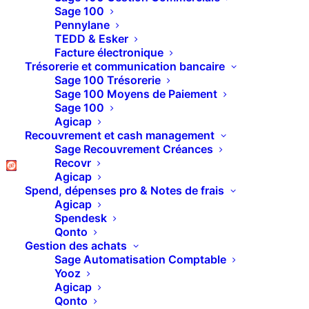
TVA 2021 : Nouveau
Sage 100
Pennylane
millésime 2021-1
TEDD & Esker
Facture électronique
applicable au 8 février
Trésorerie et communication bancaire
Sage 100 Trésorerie
Sage 100 Moyens de Paiement
Sage 100
La DGFIP a publié un nouveau millésime 2021-1
Agicap
pour les déclarations de TVA à partir du 8 février
Recouvrement et cash management
Sage Recouvrement Créances
2021.
Recovr
On vous explique tout ce qu’il faut faire dans
Agicap
Sage pour être à jour.
Spend, dépenses pro & Notes de frais
Agicap
Spendesk
Qonto
Gestion des achats
Sage Automatisation Comptable
Rapide rappel légal
Yooz
Agicap
Qonto
À partir du 8 février, toutes les déclarations de