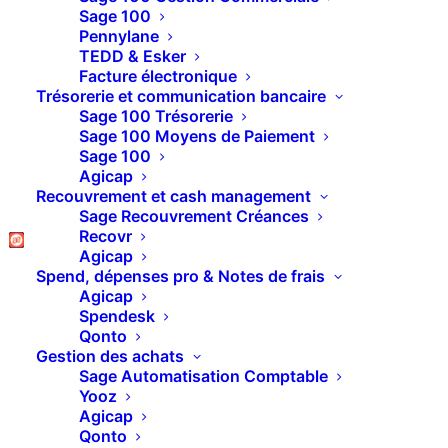
Sage 100
Pennylane
TEDD & Esker
Facture électronique
Replay Webinar : Sage Connect – La démo
Trésorerie et communication bancaire
complète – Découvrez enfin tout sur le front
Sage 100 Trésorerie
de Sage PA
Sage 100 Moyens de Paiement
Sage 100
Agicap
Recouvrement et cash management
Sage Recouvrement Créances
Recovr
Agicap
Spend, dépenses pro & Notes de frais
Agicap
Spendesk
Qonto
Gestion des achats
Sage Automatisation Comptable
Yooz
Replay Webinar : Pennylane – l’import de
Agicap
factures via Excel – Et si vous aviez une
Qonto