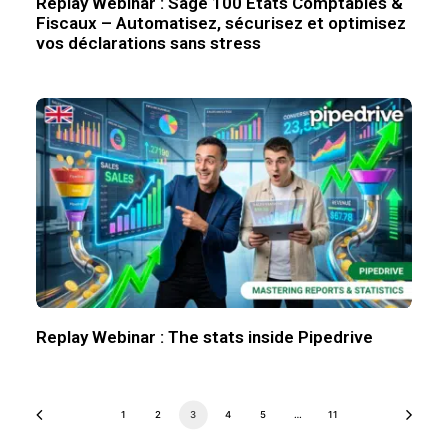
Replay Webinar : Sage 100 États Comptables &
Fiscaux – Automatisez, sécurisez et optimisez
vos déclarations sans stress
Replay Webinar : The stats inside Pipedrive
1
2
3
4
5
…
11