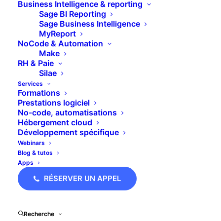
alternative simple aux connecteurs ?
Business Intelligence & reporting
Sage BI Reporting
Sage Business Intelligence
MyReport
NoCode & Automation
Make
RH & Paie
Silae
Services
Formations
Prestations logiciel
No-code, automatisations
Hébergement cloud
Développement spécifique
Webinars
Replay Webinar : Découverte du module Projet
Blog & tutos
de Pipedrive
Apps
RÉSERVER UN APPEL
Recherche