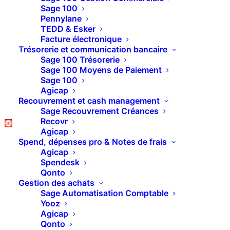
Comment décaler les
Sage 100
Pennylane
dates d’échéance en
TEDD & Esker
Facture électronique
quelques clics dans
Trésorerie et communication bancaire
Sage 100 Trésorerie
Sage 100 Comptabilité
Sage 100 Moyens de Paiement
Sage 100
?
Agicap
Recouvrement et cash management
Sage Recouvrement Créances
Recovr
Agicap
Spend, dépenses pro & Notes de frais
Agicap
Spendesk
Qonto
Gestion des achats
Sage Automatisation Comptable
Yooz
Agicap
Qonto