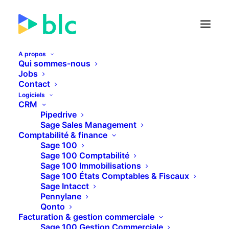
A propos
Qui sommes-nous
Jobs
Contact
🚀 Lancement de la Facture
Logiciels
électronique dans...
CRM
Pipedrive
Sage Sales Management
22
21
50
57
JOURS
HEURES
MINUTES
SECONDES
Comptabilité & finance
Sage 100
Sage 100 Comptabilité
Sage 100 Immobilisations
PLUS D'INFOS
Sage 100 États Comptables & Fiscaux
Sage Intacct
Pennylane
Qonto
Facturation & gestion commerciale
Sage 100 Gestion Commerciale