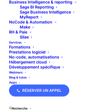
Business Intelligence & reporting
Sage BI Reporting
Sage Business Intelligence
BESOIN D’AIDE ?
MyReport
NoCode & Automation
Make
RH & Paie
La gestion des échéances dans Sage 100
Silae
Services
Comptabilité peut parfois nécessiter des
Formations
ajustements. Que ce soit pour répondre à un
Prestations logiciel
No-code, automatisations
besoin spécifique, gérer un report de paiement
Hébergement cloud
ou simplement optimiser le suivi des relances, il
Développement spécifique
est possible de modifier en masse les dates
Webinars
Blog & tutos
d’échéance des écritures comptables.
Apps
Dans cet article, nous vous expliquons comment
RÉSERVER UN APPEL
décaler les échéances en toute simplicité grâce à
une fonctionnalité pratique de
votre logiciel
Recherche
comptable Sage 100 Comptabilité.