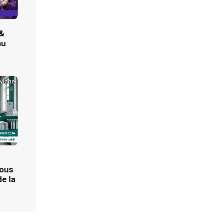
 &
au
vous
e la