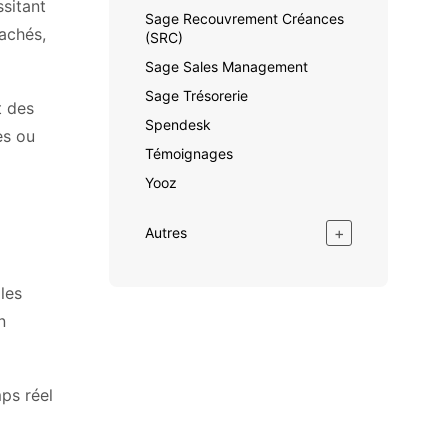
sitant
Sage Recouvrement Créances
cachés,
(SRC)
Sage Sales Management
Sage Trésorerie
t des
Spendesk
es ou
Témoignages
Yooz
+
Autres
les
n
ps réel