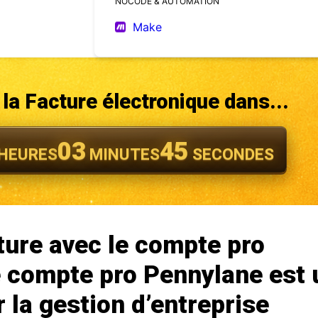
NOCODE & AUTOMATION
Make
la Facture électronique dans...
03
43
HEURES
MINUTES
SECONDES
ure avec le compte pro
e compte pro Pennylane est 
r la gestion d’entreprise