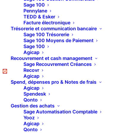
Sage 100 Comptabilité
Sage 100
Pennylane
– Le justificatif du
TEDD & Esker
Facture électronique
solde tiers
Trésorerie et communication bancaire
Sage 100 Trésorerie
Sage 100 Moyens de Paiement
Sage 100
Agicap
Recouvrement et cash management
Sage Recouvrement Créances
Recovr
Agicap
Spend, dépenses pro & Notes de frais
Agicap
Spendesk
Qonto
Gestion des achats
Sage Automatisation Comptable
Yooz
Le justificatif du solde tiers
Agicap
dans Sage 100 Comptabilité
Qonto