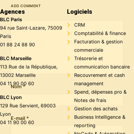
ADD COMMENT
Agences
Logiciels
BLC Paris
CRM
94 rue Saint-Lazare, 75009
Comptabilité & finance
Paris
Facturation & gestion
01 88 24 88 90
commerciale
BLC Marseille
Trésorerie et
113 Rue de la République,
communication bancaire
13002 Marseille
Recouvrement et cash
04 11 90 00 60
management
Nom
*
Spend, dépenses pro &
BLC Lyon
Notes de frais
129 Rue Servient, 69003
Gestion des achats
Lyon
Business Intelligence &
E-mail
*
04 11 90 00 60
reporting
NoCode & Automation