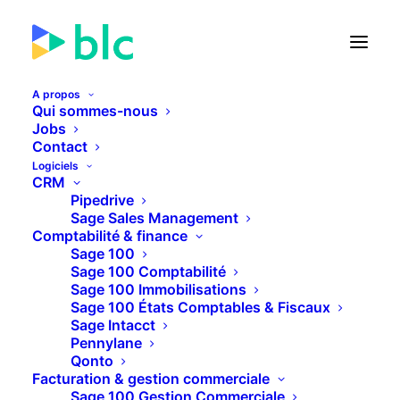
A propos
Qui sommes-nous
Jobs
Contact
🚀 Lancement de la Facture
Logiciels
électronique dans...
CRM
Pipedrive
Sage Sales Management
23
02
28
31
JOURS
HEURES
MINUTES
SECONDES
Comptabilité & finance
Sage 100
Sage 100 Comptabilité
Sage 100 Immobilisations
PLUS D'INFOS
Sage 100 États Comptables & Fiscaux
Sage Intacct
Pennylane
Qonto
Facturation & gestion commerciale
Sage 100 Gestion Commerciale