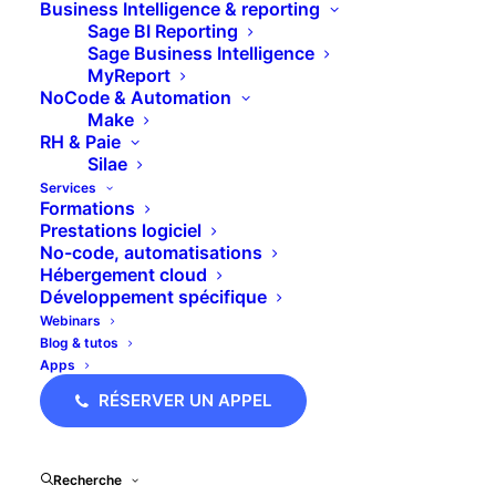
Business Intelligence & reporting
Sage BI Reporting
Le justificatif de solde à date propose une
Sage Business Intelligence
évolution des soldes des comptes tiers jusqu’à
MyReport
NoCode & Automation
une date précise, la date pivot.
Make
RH & Paie
Je vous propose dans cette formation vidéo, une
Silae
petite démonstration de comment éditer le
Services
Formations
justificatif du solde tiers dans votre logiciel Sage
Prestations logiciel
100 Comptabilité.
No-code, automatisations
Hébergement cloud
Développement spécifique
Webinars
Blog & tutos
Bonne formation !
Apps
RÉSERVER UN APPEL
Une question sur Sage
Recherche
100 Comptabilité ?