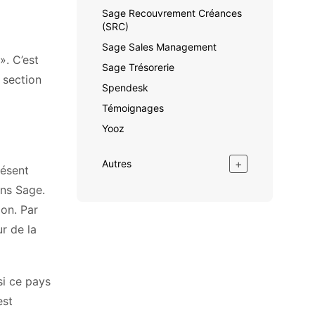
Sage Recouvrement Créances
(SRC)
Sage Sales Management
». C’est
Sage Trésorerie
 section
Spendesk
Témoignages
Yooz
+
Autres
résent
ans Sage.
ion. Par
r de la
si ce pays
est