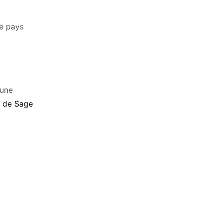
de pays
 une
s de Sage