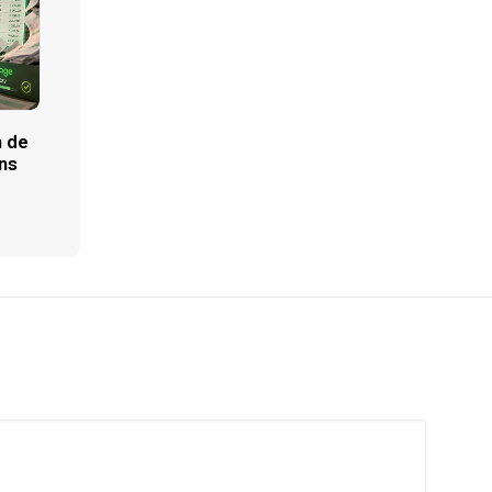
n de
ns