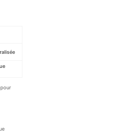
ralisée
que
n pour
ue