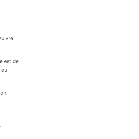
suivre
e est de
e ou
ion.
e