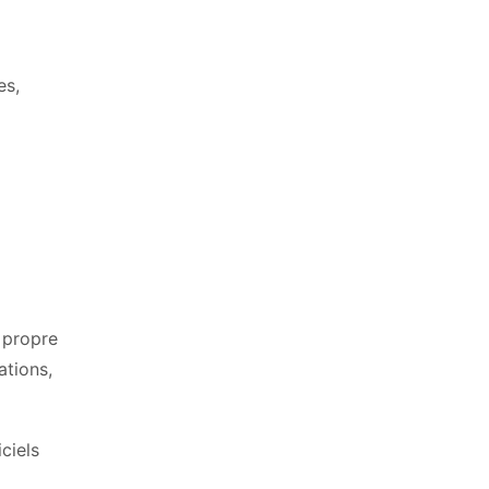
es,
a propre
ations,
ciels