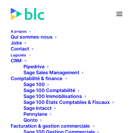
A propos
Qui sommes-nous
Sage Online Converter
Jobs
Contact
Logiciels
CRM
Pipedrive
RETOUR
Sage Sales Management
Comptabilité & finance
Sage 100
Sage 100 Comptabilité
Sage 100 Immobilisations
Sage 100 États Comptables & Fiscaux
Sage Intacct
Pennylane
Qonto
Facturation & gestion commerciale
Sage 100 Gestion Commerciale