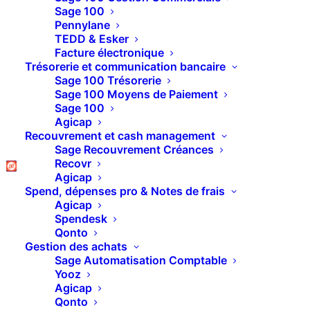
Sage 100
Pennylane
TEDD & Esker
Facture électronique
Sage Online Converter – BacPac par invite de
Trésorerie et communication bancaire
commande
Sage 100 Trésorerie
Sage 100 Moyens de Paiement
Sage 100
Agicap
Recouvrement et cash management
Sage Recouvrement Créances
Recovr
Agicap
Spend, dépenses pro & Notes de frais
Agicap
Spendesk
Qonto
Gestion des achats
Sage Automatisation Comptable
Sage Online – Lenteur en édition et en
Yooz
ouverture du PDF
Agicap
Qonto