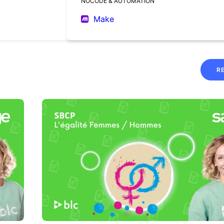
NOCODE & AUTOMATION
Make
R