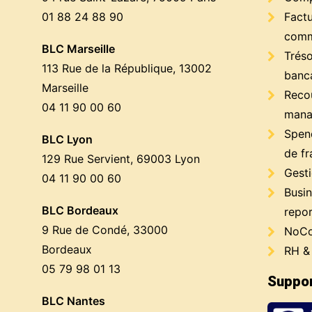
01 88 24 88 90
Factu
comm
BLC Marseille
Trés
113 Rue de la République, 13002
banc
Marseille
Reco
04 11 90 00 60
mana
Spen
BLC Lyon
de fr
129 Rue Servient, 69003 Lyon
Gest
04 11 90 00 60
Busin
BLC Bordeaux
repor
9 Rue de Condé, 33000
NoCo
Bordeaux
RH &
05 79 98 01 13
Suppor
BLC Nantes