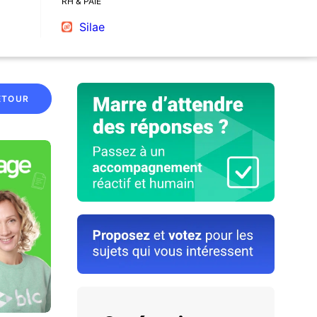
RH & PAIE
Silae
ETOUR