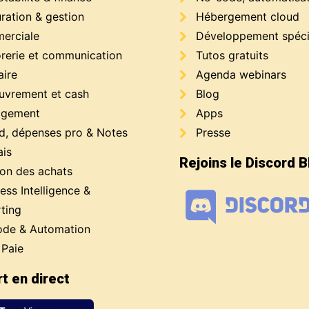
ration & gestion
Hébergement cloud
erciale
Développement spéci
orerie et communication
Tutos gratuits
aire
Agenda webinars
uvrement et cash
Blog
gement
Apps
d, dépenses pro & Notes
Presse
ais
Rejoins le Discord 
ion des achats
ess Intelligence &
ting
de & Automation
 Paie
t en direct