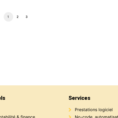
1
2
3
els
Services
Prestations logiciel
abilité & finance
No-code, automatisa