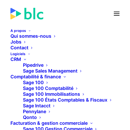
A propos
Qui sommes-nous
Jobs
Contact
🚀 Lancement de la Facture
Logiciels
électronique dans...
CRM
Pipedrive
Sage Sales Management
25
07
56
51
JOURS
HEURES
MINUTES
SECONDES
Comptabilité & finance
Sage 100
Sage 100 Comptabilité
Sage 100 Immobilisations
PLUS D'INFOS
Sage 100 États Comptables & Fiscaux
Sage Intacct
Pennylane
Qonto
Facturation & gestion commerciale
Sage 100 Gestion Commerciale