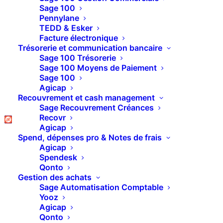
#11 – Tutos PipeDrive
Sage 100
Pennylane
– Comment faire des
TEDD & Esker
Facture électronique
devis dans Pipedrive
Trésorerie et communication bancaire
Sage 100 Trésorerie
avec Pandadoc
Sage 100 Moyens de Paiement
Sage 100
Agicap
Recouvrement et cash management
C’est une question qu’on nous a souvent posé !
Sage Recouvrement Créances
Comment faire un devis dans Pipedrive
et le faire
Recovr
Agicap
signer en ligne
?
Spend, dépenses pro & Notes de frais
On a recherché la meilleure solution et elle
Agicap
Spendesk
s’appelle «
Pandadoc
»
Qonto
Gestion des achats
Grâce à ce module pour allez pouvoir
générer
Sage Automatisation Comptable
automatiquement un devis
avec les champs
Yooz
Agicap
présents dans Pipedrive et les devis associés à
Qonto
l’offre.