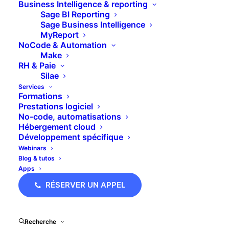
Business Intelligence & reporting
Sage BI Reporting
On vous montre tout ça dans la vidéo qui suit.
Sage Business Intelligence
MyReport
NoCode & Automation
[dt_fancy_title title= »Tutos PipeDrive vidéo –
Make
Faire un devis et l’envoyer en ligne »
RH & Paie
title_align= »left » title_size= »h2″
Silae
title_color= »custom »
Services
custom_title_color= »#3e454a »]
Formations
Prestations logiciel
No-code, automatisations
Hébergement cloud
Développement spécifique
Webinars
Blog & tutos
Apps
RÉSERVER UN APPEL
Recherche