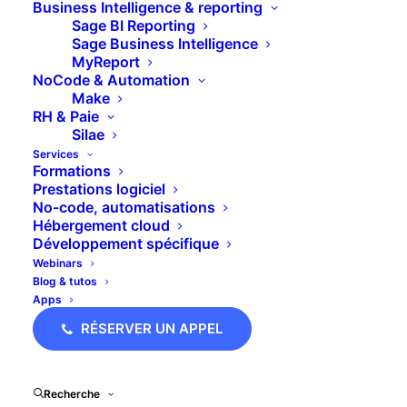
Business Intelligence & reporting
Sage BI Reporting
Sage Business Intelligence
MyReport
NoCode & Automation
Make
RH & Paie
Silae
Services
Formations
Prestations logiciel
1 – La vidéo pour
No-code, automatisations
Hébergement cloud
personnaliser la relation
Développement spécifique
commerciale
Webinars
Blog & tutos
Apps
Un email c’est froid
, pas très chaleureux, vous ne
RÉSERVER UN APPEL
pouvez pas mettre d’intonation et ça vous
empêche de véhiculer le moindre sentiment
.
Recherche