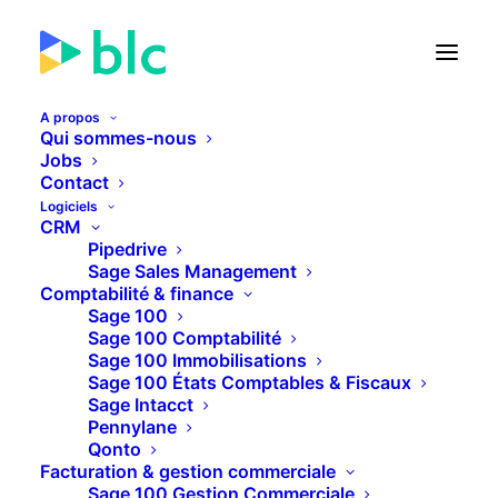
A propos
Qui sommes-nous
Jobs
Contact
🚀 Lancement de la Facture
Logiciels
électronique dans...
CRM
Pipedrive
Sage Sales Management
23
11
27
41
JOURS
HEURES
MINUTES
SECONDES
Comptabilité & finance
Sage 100
Sage 100 Comptabilité
Sage 100 Immobilisations
PLUS D'INFOS
Sage 100 États Comptables & Fiscaux
Sage Intacct
Pennylane
Qonto
Facturation & gestion commerciale
Sage 100 Gestion Commerciale