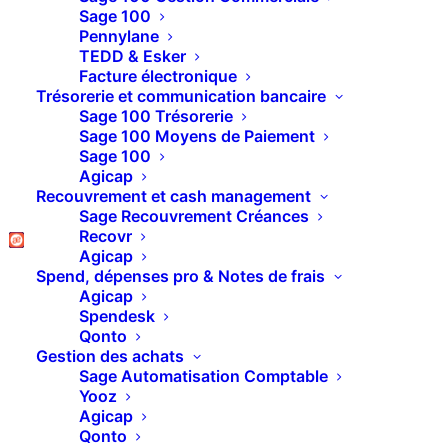
4 bonnes raisons
Sage 100
Pennylane
d’accompagner vos
TEDD & Esker
Facture électronique
devis d’une vidéo
Trésorerie et communication bancaire
Sage 100 Trésorerie
Sage 100 Moyens de Paiement
Sage 100
Il n’y a
que des bonnes raisons
au fait
Agicap
d’accompagner vos devis d’une vidéo
.
Recouvrement et cash management
Sage Recouvrement Créances
Pour
expliquer
un devis « compliqué » ou
Recovr
simplement
apporter de l’humain
.
Agicap
Nous allons voir tout ça dans cet article.
Spend, dépenses pro & Notes de frais
Agicap
Spendesk
Qonto
Gestion des achats
Sage Automatisation Comptable
Yooz
Agicap
Qonto