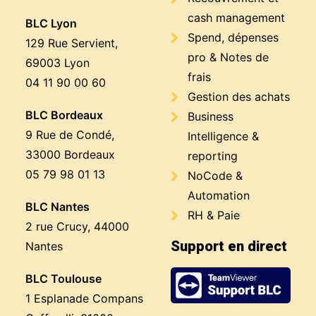
cash management
BLC Lyon
Spend, dépenses
129 Rue Servient,
pro & Notes de
69003 Lyon
frais
04 11 90 00 60
Gestion des achats
BLC Bordeaux
Business
9 Rue de Condé,
Intelligence &
33000 Bordeaux
reporting
05 79 98 01 13
NoCode &
Automation
BLC Nantes
RH & Paie
2 rue Crucy, 44000
Support en direct
Nantes
BLC Toulouse
1 Esplanade Compans