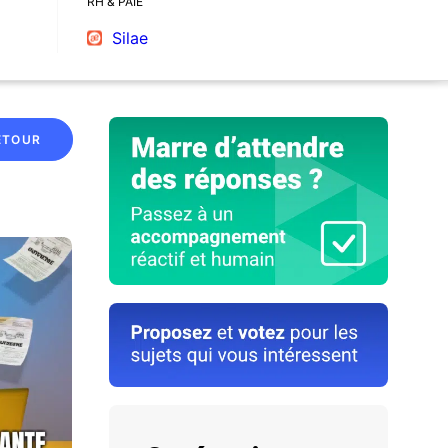
RH & PAIE
Silae
ETOUR