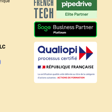
fique
BLC