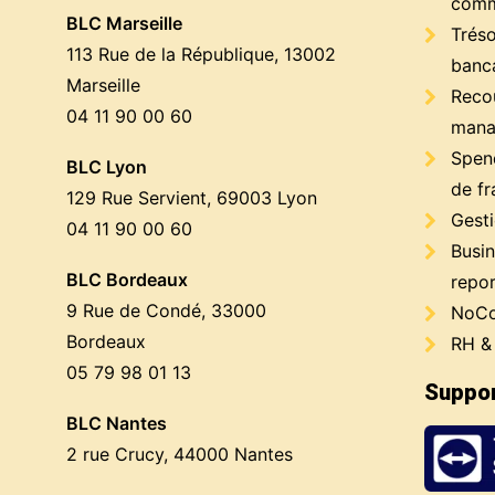
comm
BLC Marseille
Trés
113 Rue de la République, 13002
banc
Marseille
Reco
04 11 90 00 60
mana
Spen
BLC Lyon
de fr
129 Rue Servient, 69003 Lyon
Gest
04 11 90 00 60
Busin
BLC Bordeaux
repor
9 Rue de Condé, 33000
NoCo
Bordeaux
RH &
05 79 98 01 13
Suppor
BLC Nantes
2 rue Crucy, 44000 Nantes