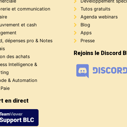
erciale
Développement spéci
orerie et communication
Tutos gratuits
aire
Agenda webinars
uvrement et cash
Blog
gement
Apps
d, dépenses pro & Notes
Presse
ais
Rejoins le Discord 
ion des achats
ess Intelligence &
ting
de & Automation
 Paie
t en direct