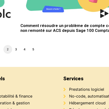
Comment résoudre un problème de compte c
non remonté sur ACS depuis Sage 100 Compta
1
2
3
4
5
els
Services
Prestations logiciel
abilité & finance
No-code, automatisa
ration & gestion
Hébergement cloud