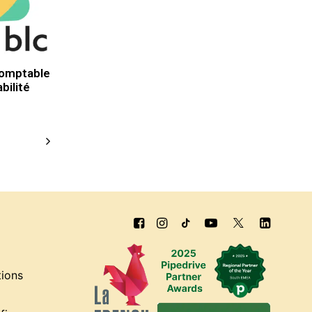
omptable
bilité
tions