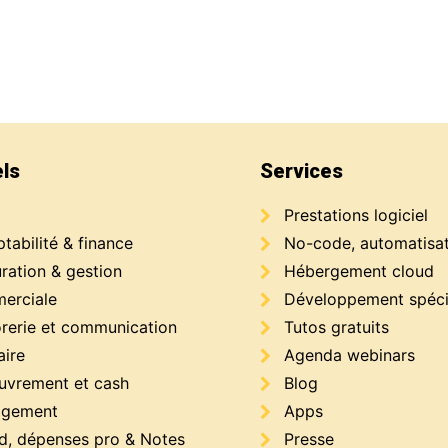
els
Services
Prestations logiciel
abilité & finance
No-code, automatisa
ration & gestion
Hébergement cloud
erciale
Développement spéci
orerie et communication
Tutos gratuits
aire
Agenda webinars
uvrement et cash
Blog
gement
Apps
d, dépenses pro & Notes
Presse