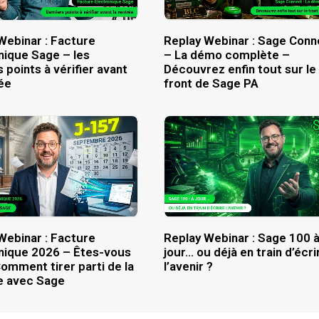
Webinar : Facture
Replay Webinar : Sage Conn
nique Sage – les
– La démo complète –
 points à vérifier avant
Découvrez enfin tout sur le
rée
front de Sage PA
Webinar : Facture
Replay Webinar : Sage 100 
nique 2026 – Êtes-vous
jour… ou déjà en train d’écri
Comment tirer parti de la
l’avenir ?
e avec Sage