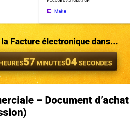
NOCODE & AUTOMATION
Make
la Facture électronique dans...
57
02
HEURES
MINUTES
SECONDES
erciale – Document d’achat
ssion)