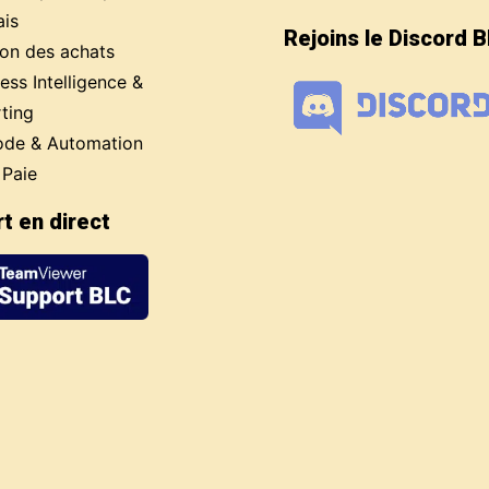
ais
Rejoins le Discord 
ion des achats
ess Intelligence &
ting
de & Automation
 Paie
t en direct