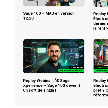
Sage 100 – MAJ en version
Replay 
12.20
Électro
derniers
la rent
Replay Webinar : 🚀 Sage
Replay 
Xperience – Sage 100 devient
électro
un soft de zinzin !
prêt ? 
réform