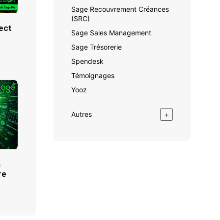
Sage Recouvrement Créances
(SRC)
ect
Sage Sales Management
Sage Trésorerie
Spendesk
Témoignages
Yooz
+
Autres
à
re