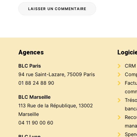
Agences
Logici
BLC Paris
CRM
94 rue Saint-Lazare, 75009 Paris
Compt
01 88 24 88 90
Factu
comm
BLC Marseille
Trés
113 Rue de la République, 13002
banc
Marseille
Reco
04 11 90 00 60
mana
Spen
BLC Lyon