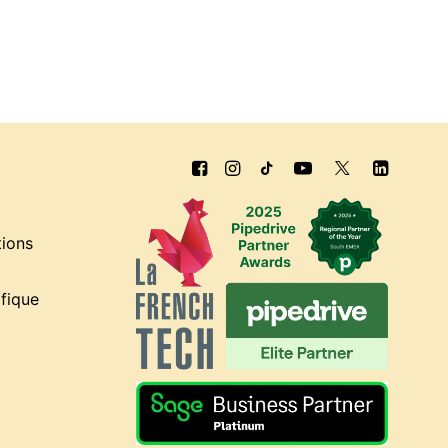
tions
fique