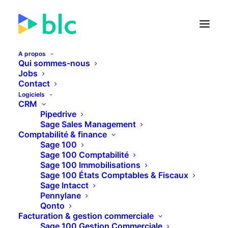
A propos
Qui sommes-nous
Jobs
Contact
🚀 Lancement de la Facture
Logiciels
électronique dans...
CRM
Pipedrive
Sage Sales Management
24
04
21
36
JOURS
HEURES
MINUTES
SECONDES
Comptabilité & finance
Sage 100
Sage 100 Comptabilité
Sage 100 Immobilisations
PLUS D'INFOS
Sage 100 États Comptables & Fiscaux
Sage Intacct
Pennylane
Qonto
Facturation & gestion commerciale
Sage 100 Gestion Commerciale