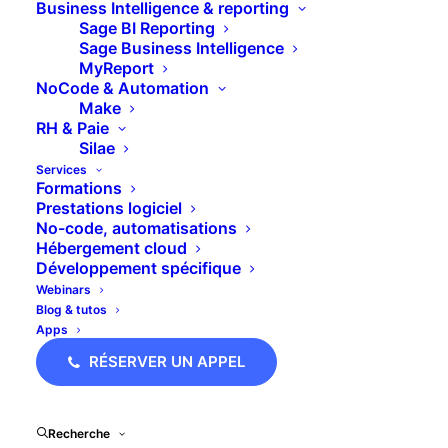
Business Intelligence & reporting
Sage BI Reporting
Sage Business Intelligence
MyReport
NoCode & Automation
Make
Ces articles peuvent
RH & Paie
Silae
vous intéresser
Services
Formations
Prestations logiciel
No-code, automatisations
Hébergement cloud
Développement spécifique
Webinars
Blog & tutos
Apps
RÉSERVER UN APPEL
Sage 100 – MAJ en version 12.20
Recherche