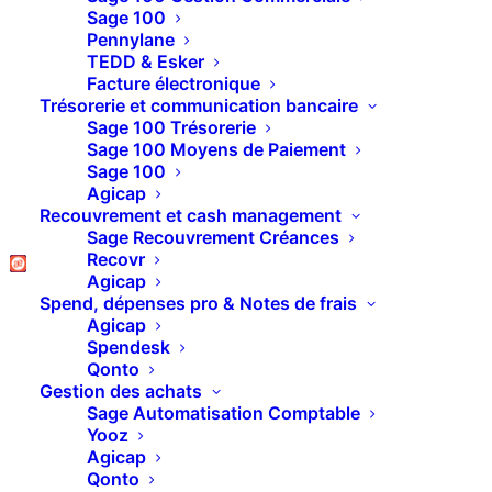
Sage 100 Gestion
Sage 100
Pennylane
Commerciale – Gestion
TEDD & Esker
Facture électronique
des collaborateurs
Trésorerie et communication bancaire
Sage 100 Trésorerie
Sage 100 Moyens de Paiement
Sage 100
Dans ce tuto vidéo nous allons vous montrer
Agicap
comment gérer les collaborateurs dans Sage 100
Recouvrement et cash management
Sage Recouvrement Créances
Gestion commerciale
Recovr
Agicap
Spend, dépenses pro & Notes de frais
Agicap
Spendesk
Qonto
Gestion des achats
Sage Automatisation Comptable
Yooz
Agicap
Qonto