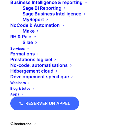
Business Intelligence & reporting
Sage BI Reporting
Sage Business Intelligence
MyReport
NoCode & Automation
Make
RH & Paie
Silae
Services
Formations
Prestations logiciel
No-code, automatisations
Hébergement cloud
Développement spécifique
Webinars
Blog & tutos
Apps
RÉSERVER UN APPEL
En fonction du statut de l’article, les icônes
suivantes peuvent s’afficher dans la
Recherche
colonne
Livrable
: