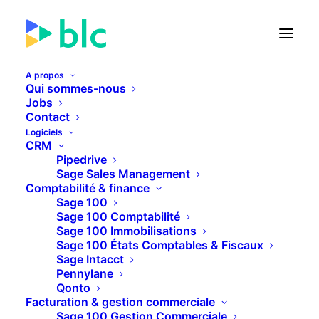
A propos
Qui sommes-nous
Jobs
Contact
🚀 Lancement de la Facture
Logiciels
électronique dans...
CRM
Pipedrive
Sage Sales Management
23
15
42
34
JOURS
HEURES
MINUTES
SECONDES
Comptabilité & finance
Sage 100
Sage 100 Comptabilité
Sage 100 Immobilisations
PLUS D'INFOS
Sage 100 États Comptables & Fiscaux
Sage Intacct
Pennylane
Qonto
Facturation & gestion commerciale
Sage 100 Gestion Commerciale