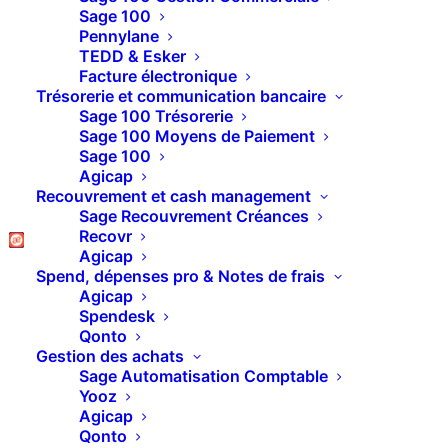
Sage 100 Gestion
Sage 100
Pennylane
commerciale v8 –
TEDD & Esker
Facture électronique
Statut Livrable en
Trésorerie et communication bancaire
Sage 100 Trésorerie
commande de vente
Sage 100 Moyens de Paiement
Sage 100
Agicap
Recouvrement et cash management
Et là c’est mon Nicolas Blanc préféré qui est trop
Sage Recouvrement Créances
content !!!! Une belle nouveauté dans Sage 100
Recovr
Agicap
Gestion commerciale, la gestion d’un statut en
Spend, dépenses pro & Notes de frais
entête et en ligne de commande dans les
Agicap
Spendesk
documents de vente.
Qonto
Découvrez cette fonctionnalité dans cette vidéo.
Gestion des achats
Sage Automatisation Comptable
Vous pouvez aussi retrouver toutes nos vidéos
Yooz
Agicap
Sage 100 Gestion commerciale
ici
.
Qonto