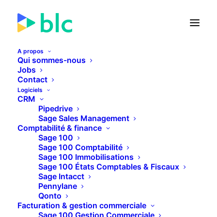
A propos
Qui sommes-nous
Jobs
Contact
🚀 Lancement de la Facture
Logiciels
électronique dans...
CRM
Pipedrive
Sage Sales Management
22
23
40
48
JOURS
HEURES
MINUTES
SECONDES
Comptabilité & finance
Sage 100
Sage 100 Comptabilité
Sage 100 Immobilisations
PLUS D'INFOS
Sage 100 États Comptables & Fiscaux
Sage Intacct
Pennylane
Qonto
Facturation & gestion commerciale
Sage 100 Gestion Commerciale