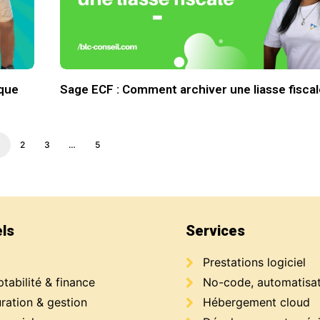
ique
Sage ECF : Comment archiver une liasse fiscal
1
2
3
…
5
els
Services
Prestations logiciel
abilité & finance
No-code, automatisa
ration & gestion
Hébergement cloud