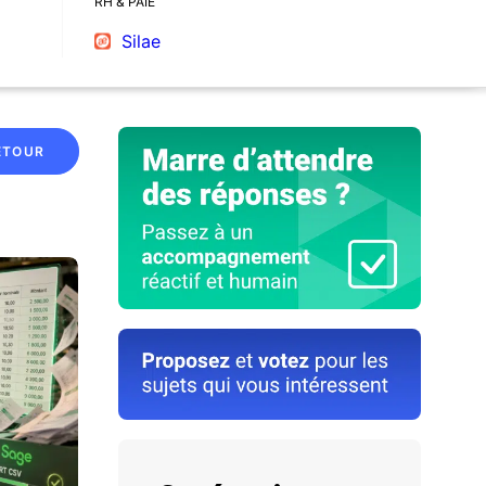
RH & PAIE
Silae
ETOUR