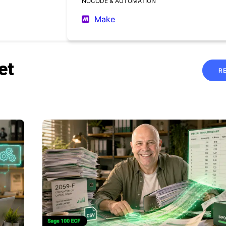
NOCODE & AUTOMATION
Make
et
R