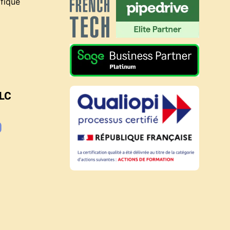
fique
BLC