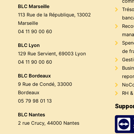
comm
BLC Marseille
Trés
113 Rue de la République, 13002
banc
Marseille
Reco
04 11 90 00 60
mana
Spen
BLC Lyon
de fr
129 Rue Servient, 69003 Lyon
Gest
04 11 90 00 60
Busin
BLC Bordeaux
repor
9 Rue de Condé, 33000
NoCo
Bordeaux
RH &
05 79 98 01 13
Suppor
BLC Nantes
2 rue Crucy, 44000 Nantes