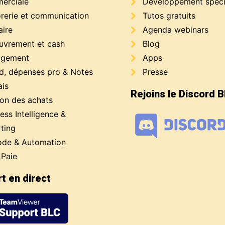
erciale
Développement spéci
orerie et communication
Tutos gratuits
aire
Agenda webinars
uvrement et cash
Blog
gement
Apps
d, dépenses pro & Notes
Presse
ais
Rejoins le Discord 
ion des achats
ess Intelligence &
ting
de & Automation
 Paie
t en direct