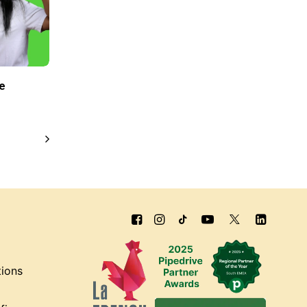
e
tions