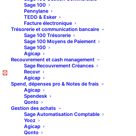
Sage 100
Pennylane
TEDD & Esker
Facture électronique
Déclarer l’égalité Femmes-Hommes
Trésorerie et communication bancaire
Sage 100 Trésorerie
Sage 100 Moyens de Paiement
Sage 100
Agicap
Recouvrement et cash management
Sage Recouvrement Créances
Recovr
Agicap
Spend, dépenses pro & Notes de frais
Agicap
Spendesk
Qonto
Gestion des achats
Le Net imposable et l’impôt sur le revenu
Sage Automatisation Comptable
Yooz
Agicap
Qonto