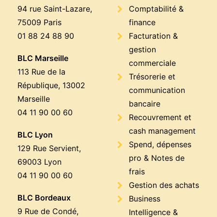
94 rue Saint-Lazare,
Comptabilité &
75009 Paris
finance
01 88 24 88 90
Facturation &
gestion
BLC Marseille
commerciale
113 Rue de la
Trésorerie et
République, 13002
communication
Marseille
bancaire
04 11 90 00 60
Recouvrement et
cash management
BLC Lyon
Spend, dépenses
129 Rue Servient,
pro & Notes de
69003 Lyon
frais
04 11 90 00 60
Gestion des achats
BLC Bordeaux
Business
9 Rue de Condé,
Intelligence &