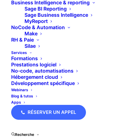
désormais réalisé par l’ACOSS à partir des
Business Intelligence & reporting
Sage BI Reporting
données individuelles véhiculées en DSN.
Sage Business Intelligence
MyReport
NoCode & Automation
Make
Alors si l’ACOSS effectue le calcul de l’effectif,
RH & Paie
est-il vraiment nécessaire de le recalculer ? En
Silae
Services
tant que gestionnaire de paie, mon avis est OUI
Formations
OUI et re-OUI.
Prestations logiciel
No-code, automatisations
Hébergement cloud
Développement spécifique
Webinars
Blog & tutos
Apps
RÉSERVER UN APPEL
L’ACOSS prend les données de la DSN oui, mais
Recherche
celles-ci sont-elles vraiment conformes ? a-t-on