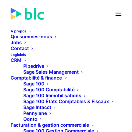
A propos
Qui sommes-nous
Jobs
Contact
🚀 Lancement de la Facture
Logiciels
électronique dans...
CRM
Pipedrive
Sage Sales Management
21
20
30
36
JOURS
HEURES
MINUTES
SECONDES
Comptabilité & finance
Sage 100
Sage 100 Comptabilité
Sage 100 Immobilisations
PLUS D'INFOS
Sage 100 États Comptables & Fiscaux
Sage Intacct
Pennylane
Qonto
Facturation & gestion commerciale
Sage 100 Gestion Commerciale