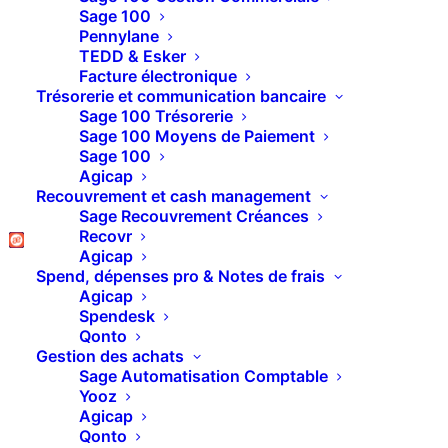
Calcul des effectifs
Sage 100
Pennylane
annuels
TEDD & Esker
Facture électronique
Trésorerie et communication bancaire
Sage 100 Trésorerie
Nous le savons tous, les mois de
Sage 100 Moyens de Paiement
décembre/janvier sont bien chargés, et dans
Sage 100
Agicap
toutes les actions à effectuer il y a, entre autres,
Recouvrement et cash management
le calcul de l’effectif moyen annuel par
Sage Recouvrement Créances
établissement pour le déclarer dans la DSN
Recovr
Agicap
(section S21.G00.06.009)
Spend, dépenses pro & Notes de frais
Agicap
Spendesk
Qonto
Cependant, le décret n°2017-858 du 9 mai 2017
Gestion des achats
ne rend plus obligatoire la déclaration de
Sage Automatisation Comptable
l’effectif via la DSN (à compter du 1er janvier
Yooz
Agicap
2018). En effet, le calcul de l’effectif est
Qonto