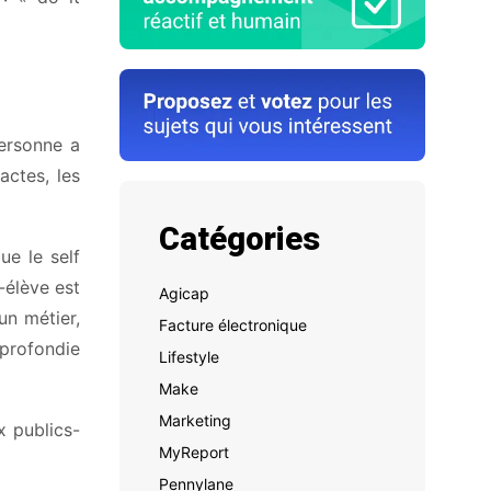
personne a
actes, les
Catégories
ue le self
-élève est
Agicap
un métier,
Facture électronique
pprofondie
Lifestyle
Make
Marketing
x publics-
MyReport
Pennylane