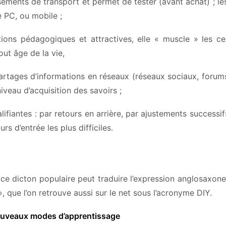
issements de transport et permet de tester (avant achat) ; le
e PC, ou mobile ;
tions pédagogiques et attractives, elle « muscle » les c
t âge de la vie,
artages d’informations en réseaux (réseaux sociaux, foru
iveau d’acquisition des savoirs ;
ifiantes : par retours en arrière, par ajustements successif
s d’entrée les plus difficiles.
 ce dicton populaire peut traduire l’expression anglosaxon
 que l’on retrouve aussi sur le net sous l’acronyme DIY.
 nouveaux modes d’apprentissage