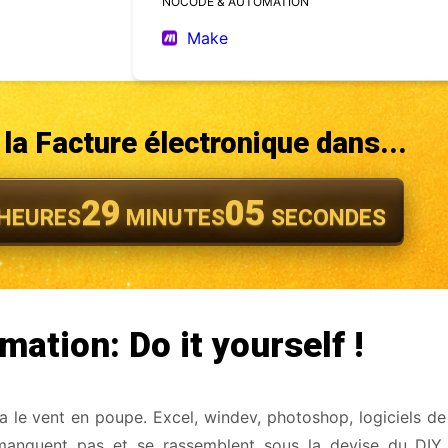
NOCODE & AUTOMATION
Make
la Facture électronique dans...
29
03
HEURES
MINUTES
SECONDES
mation: Do it yourself !
n a le vent en poupe. Excel, windev, photoshop, logiciels d
manquent pas et se rassemblent sous la devise du DIY 