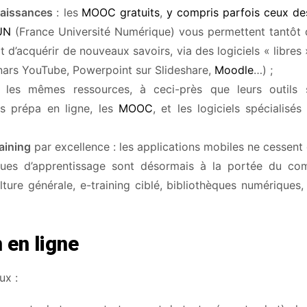
naissances
: les
MOOC gratuits
,
y compris parfois ceux de
UN
(France Université Numérique) vous permettent tantôt 
t d’acquérir de nouveaux savoirs, via des logiciels « libres
inars YouTube, Powerpoint sur Slideshare,
Moodle
…) ;
 les mêmes ressources, à ceci-près que leurs outils 
es prépa en ligne, les
MOOC
, et les logiciels spécialisés
aining
par excellence : les applications mobiles ne cessent 
iques d’apprentissage sont désormais à la portée du c
lture générale, e-training ciblé, bibliothèques numérique
 en ligne
ux :