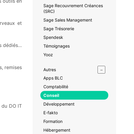
s outils en
Sage Recouvrement Créances
(SRC)
Sage Sales Management
erveaux et
Sage Trésorerie
Spendesk
ms dédiés…
Témoignages
Yooz
s, remises
−
Autres
Apps BLC
Comptabilité
Conseil
Développement
e du DO IT
E-fakto
Formation
Hébergement