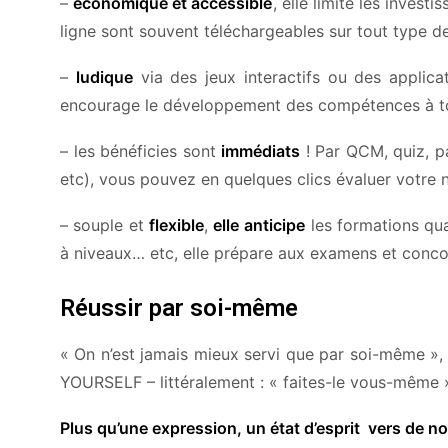
–
économique et accessible
, elle limite les invest
ligne sont souvent téléchargeables sur tout type d
–
ludique
via des jeux interactifs ou des applica
encourage le développement des compétences à tou
– les bénéficies sont
immédiats
! Par QCM, quiz, p
etc), vous pouvez en quelques clics évaluer votre n
– souple et
flexible
,
elle
anticipe
les formations qual
à niveaux… etc, elle prépare aux examens et concour
Réussir par soi-même
« On n’est jamais mieux servi que par soi-même »,
YOURSELF – littéralement : « faites-le vous-même »,
Plus qu’une expression, un état d’esprit vers de