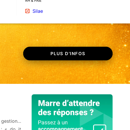
RH & PAIE
Silae
PLUS D'INFOS
e gestion…
: « do it