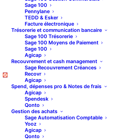
L’avantage d’un CRM
Sage 100
Pennylane
pour votre
TEDD & Esker
Facture électronique
« Smarketing » en
Trésorerie et communication bancaire
Sage 100 Trésorerie
2021
Sage 100 Moyens de Paiement
Sage 100
Agicap
Recouvrement et cash management
« Ai-je réellement besoin d’un CRM ? vu la petite
Sage Recouvrement Créances
taille de mon entreprise cela ne me sera pas utile
Recovr
Agicap
non ? Une question assez récurrente dans notre
Spend, dépenses pro & Notes de frais
secteur d’activité cependant il faut se sortir cette
Agicap
Spendesk
idée de la tête ! Un CRM peut être utile quelque
Qonto
soit la taille de votre structure c’est seulement sa
Gestion des achats
forme et son utilisation qui vont différer.
Sage Automatisation Comptable
Yooz
D’ailleurs on va parler d’un truc bien utile avec un
Agicap
CRM : le « smarketing ».
Qonto