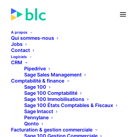
A propos
Qui sommes-nous
Jobs
Contact
🚀 Lancement de la Facture
Logiciels
électronique dans...
CRM
Pipedrive
Sage Sales Management
25
10
17
29
JOURS
HEURES
MINUTES
SECONDES
Comptabilité & finance
Sage 100
Sage 100 Comptabilité
Sage 100 Immobilisations
PLUS D'INFOS
Sage 100 États Comptables & Fiscaux
Sage Intacct
Pennylane
Qonto
Facturation & gestion commerciale
Sage 100 Gestion Commerciale