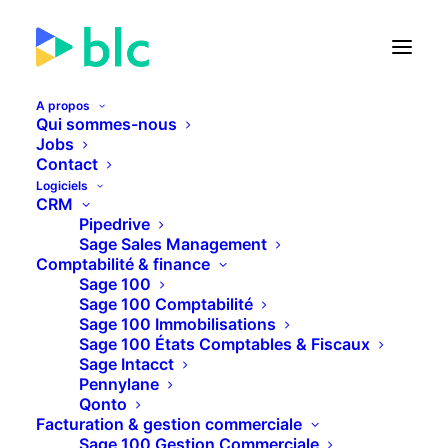
A propos
Qui sommes-nous
Jobs
Contact
🚀 Lancement de la Facture
Logiciels
électronique dans...
CRM
Pipedrive
Sage Sales Management
25
10
45
56
JOURS
HEURES
MINUTES
SECONDES
Comptabilité & finance
Sage 100
Sage 100 Comptabilité
Sage 100 Immobilisations
PLUS D'INFOS
Sage 100 États Comptables & Fiscaux
Sage Intacct
Pennylane
Qonto
Facturation & gestion commerciale
Sage 100 Gestion Commerciale