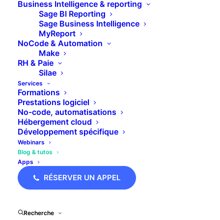
Business Intelligence & reporting
Sage BI Reporting
Sage Business Intelligence
MyReport
NoCode & Automation
Make
RH & Paie
Replay Webinar : Sage ACS – Les
Silae
workflow v2 👻
Services
Formations
Prestations logiciel
No-code, automatisations
Hébergement cloud
Développement spécifique
Webinars
Blog & tutos
Apps
RÉSERVER UN APPEL
Recherche
Replay Webinar : Pipedrive – Envoyer ses