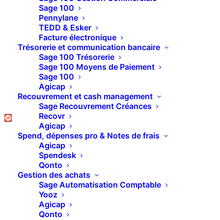
Sage 100
Pennylane
TEDD & Esker
Facture électronique
Trésorerie et communication bancaire
Sage 100 Trésorerie
Sage 100 Moyens de Paiement
Sage 100
Agicap
Recouvrement et cash management
Sage Recouvrement Créances
Recovr
Agicap
Pipedrive – Le planificateur de rendez-
Spend, dépenses pro & Notes de frais
vous
Agicap
Spendesk
Qonto
Gestion des achats
Sage Automatisation Comptable
Yooz
Agicap
Qonto