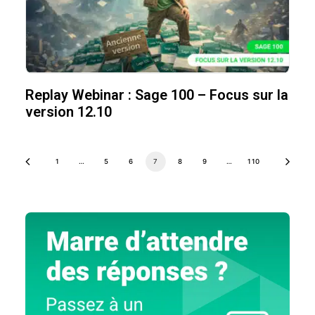
Replay Webinar : Sage 100 – Focus sur la
version 12.10
1
…
5
6
7
8
9
…
110