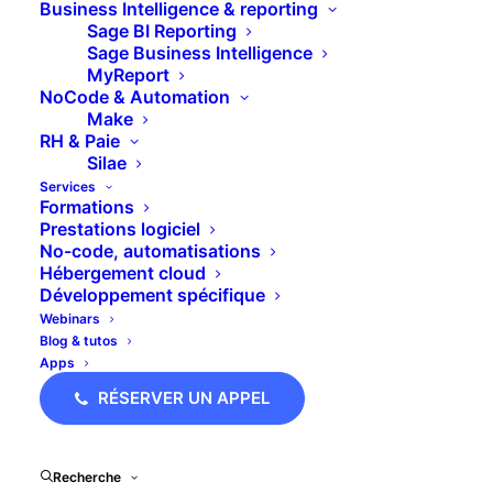
Business Intelligence & reporting
Depuis les versions 8 de Sage Comptabilité
Sage BI Reporting
Online, il est possible de générer et d’extourner
Sage Business Intelligence
automatiquement les écritures de régularisations
MyReport
NoCode & Automation
de fin d’exercice (ou de situation)
Make
RH & Paie
Vous allez donc pouvoir enregistrer les écritures
Silae
suivantes :
Services
Formations
Prestations logiciel
les charges constatées d’avance
No-code, automatisations
les fournisseurs à recevoir
Hébergement cloud
Développement spécifique
les produits constatés d’avance
Webinars
les clients factures à établir
Blog & tutos
Apps
Présentation de la recherche
RÉSERVER UN APPEL
d’écritures
Cette commande va vous permettre de
Recherche