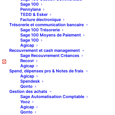
Sage 100 Comptabilité
Sage 100
Pennylane
Online – Compléments
TEDD & Esker
Facture électronique
Trésorerie et communication bancaire
Sage 100 Trésorerie
Sage 100 Moyens de Paiement
Sage 100
Agicap
Recouvrement et cash management
Sage Recouvrement Créances
Recovr
Agicap
Spend, dépenses pro & Notes de frais
Agicap
Spendesk
Qonto
Gestion des achats
Sage Automatisation Comptable
Présentation de la commande des
Yooz
écritures de régularisation
Agicap
Qonto