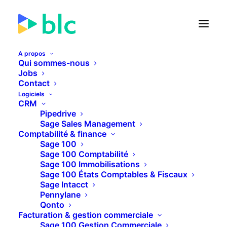
A propos
Qui sommes-nous
Jobs
Contact
🚀 Lancement de la Facture
Logiciels
électronique dans...
CRM
Pipedrive
Sage Sales Management
24
18
12
09
JOURS
HEURES
MINUTES
SECONDES
Comptabilité & finance
Sage 100
Sage 100 Comptabilité
Sage 100 Immobilisations
PLUS D'INFOS
Sage 100 États Comptables & Fiscaux
Sage Intacct
Pennylane
Qonto
Facturation & gestion commerciale
Sage 100 Gestion Commerciale