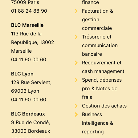
75009 Paris
finance
01 88 24 88 90
Facturation &
gestion
BLC Marseille
commerciale
113 Rue de la
Trésorerie et
République, 13002
communication
Marseille
bancaire
04 11 90 00 60
Recouvrement et
cash management
BLC Lyon
Spend, dépenses
129 Rue Servient,
pro & Notes de
69003 Lyon
frais
04 11 90 00 60
Gestion des achats
BLC Bordeaux
Business
9 Rue de Condé,
Intelligence &
33000 Bordeaux
reporting