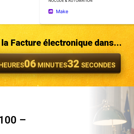
NOCODE & AUTOMATION
Make
la Facture électronique dans...
06
29
HEURES
MINUTES
SECONDES
 100 –