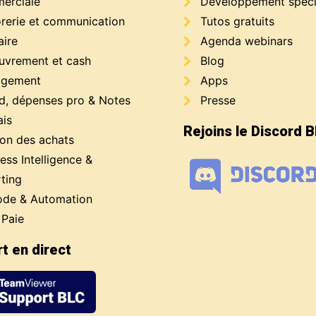
erciale
Développement spéci
orerie et communication
Tutos gratuits
aire
Agenda webinars
uvrement et cash
Blog
gement
Apps
d, dépenses pro & Notes
Presse
ais
Rejoins le Discord 
ion des achats
ess Intelligence &
ting
de & Automation
 Paie
t en direct