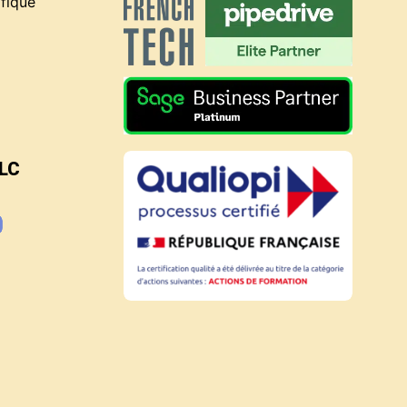
fique
BLC