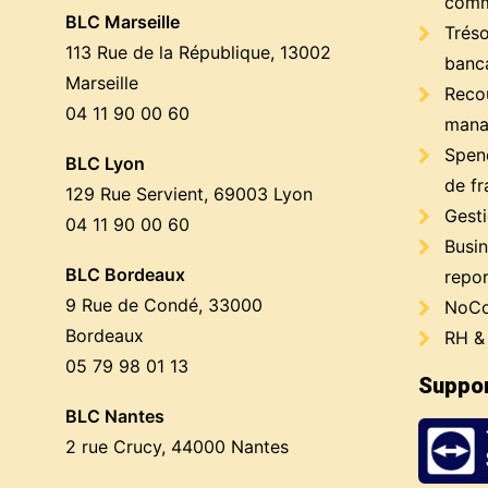
comm
BLC Marseille
Trés
113 Rue de la République, 13002
banc
Marseille
Reco
04 11 90 00 60
mana
Spen
BLC Lyon
de fr
129 Rue Servient, 69003 Lyon
Gest
04 11 90 00 60
Busin
BLC Bordeaux
repor
9 Rue de Condé, 33000
NoCo
Bordeaux
RH &
05 79 98 01 13
Suppor
BLC Nantes
2 rue Crucy, 44000 Nantes